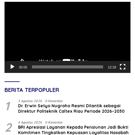
Pemutar
Video
00:00
12:18
BERITA TERPOPULER
1
3 Agustus 2026
0 Komentar
‎Dr. Erwin Setyo Nugroho Resmi Dilantik sebagai
Direktur Politeknik Caltex Riau Periode 2026–2030
2
4 Agustus 2026
0 Komentar
BRI Apresiasi Layanan Kepada Pensiunan Jadi Bukti
Komitmen Tingkatkan Kepuasan Loyalitas Nasabah