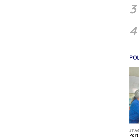
3
4
POL
28 Ju
Par