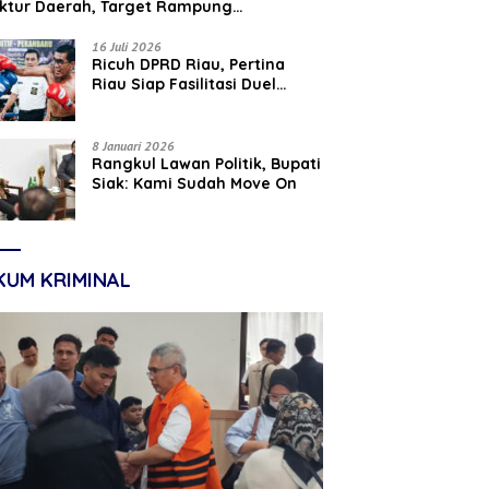
uktur Daerah, Target Rampung
tember 2026
16 Juli 2026
‎Ricuh DPRD Riau, Pertina
Riau Siap Fasilitasi Duel
Parisman Ihwan dan Indra
Gunawan Eet di Ring Tinju
8 Januari 2026
Rangkul Lawan Politik, Bupati
Siak: Kami Sudah Move On
KUM KRIMINAL