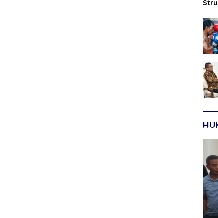
Str
Sep
HU