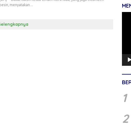
Hoesin, menyatakan…
ME
Pemu
Vide
Selengkapnya
BE
1
2