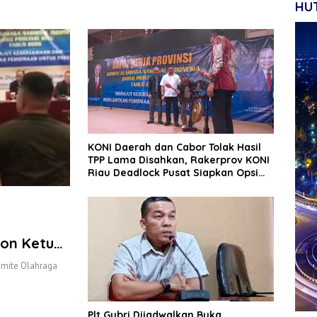
HUT
KONI Daerah dan Cabor Tolak Hasil
TPP Lama Disahkan, Rakerprov KONI
Riau Deadlock Pusat Siapkan Opsi
Karateker
lon Ketua
omite Olahraga
Plt Gubri Dijadwalkan Buka