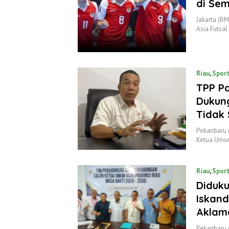
di Sem
Jakarta (BM
Asia Futsa
Riau
,
Spor
TPP Pa
Dukun
Tidak
Pekanbaru 
Ketua Umu
Riau
,
Spor
Diduku
Iskand
Aklam
Pekanbaru 