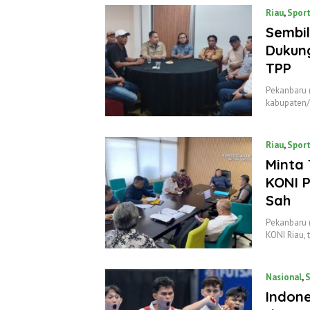
Riau
,
Spor
Sembi
Dukung
TPP
‎Pekanbaru
kabupaten/
Riau
,
Spor
Minta 
KONI P
Sah
Pekanbaru 
KONI Riau,
Nasional
,
S
Indone