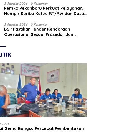
Nasabah
3 Agustus 2026
0 Komentar
Pemko Pekanbaru Perkuat Pelayanan,
Hampir Seribu Ketua RT/RW dan Dasa
Wisma Dilantik
5 Agustus 2026
0 Komentar
BSP Pastikan Tender Kendaraan
Operasional Sesuai Prosedur dan
Prinsip GCG
ITIK
li 2026
tai Gema Bangsa Percepat Pembentukan