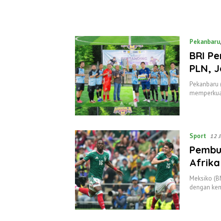
Pekanbaru
BRI Pe
PLN, J
Pekanbaru (
memperkua
Sport
12 
Pembuk
Afrika
Meksiko (B
dengan ke