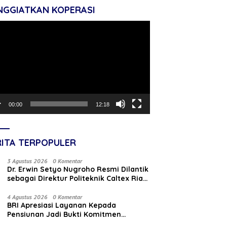
NGGIATKAN KOPERASI
tar
o
00:00
12:18
RITA TERPOPULER
3 Agustus 2026
0 Komentar
‎Dr. Erwin Setyo Nugroho Resmi Dilantik
sebagai Direktur Politeknik Caltex Riau
Periode 2026–2030
4 Agustus 2026
0 Komentar
BRI Apresiasi Layanan Kepada
Pensiunan Jadi Bukti Komitmen
Tingkatkan Kepuasan Loyalitas