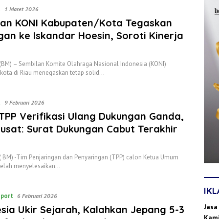
t
1 Maret 2026
lan KONI Kabupaten/Kota Tegaskan
an ke Iskandar Hoesin, Soroti Kinerja
 (BM) – Sembilan Komite Olahraga Nasional Indonesia (KONI)
kota di Riau menegaskan tetap solid…
t
9 Februari 2026
TPP Verifikasi Ulang Dukungan Ganda,
usat: Surat Dukungan Cabut Terakhir
( BM) -Tim Penjaringan dan Penyaringan (TPP) calon Ketua Umum
 telah menyelesaikan…
IK
port
6 Februari 2026
Jasa
sia Ukir Sejarah, Kalahkan Jepang 5-3
Kami