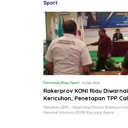
Sport
Peristiwa
,
Riau
,
Sport
16 Juli 2026
Rakerprov KONI Riau Diwarnai
Kericuhan, Penetapan TPP Ca
Umum Jadi Pemicu
Pekanbaru (BM) – Rapat Kerja Provinsi (Rakerprov) K
Nasional Indonesia (KONI) Riau yang digelar…