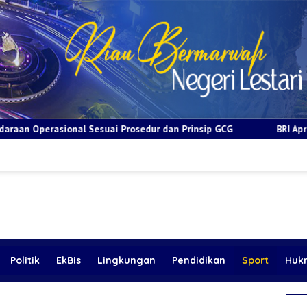
 Prosedur dan Prinsip GCG
BRI Apresiasi Layanan Kepada P
Politik
EkBis
Lingkungan
Pendidikan
Sport
Huk