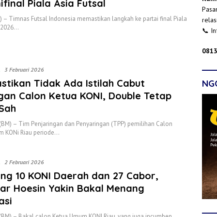
ifinal Piala Asia Futsal
Pasan
) – Timnas Futsal Indonesia memastikan langkah ke partai final Piala
relas
l 2026…
📞 I
0813
t
3 Februari 2026
stikan Tidak Ada Istilah Cabut
NG
gan Calon Ketua KONI, Double Tetap
 Sah
(BM) – Tim Penjaringan dan Penyaringan (TPP) pemilihan Calon
m KONi Riau periode…
t
2 Februari 2026
ng 10 KONI Daerah dan 27 Cabor,
ar Hoesin Yakin Bakal Menang
asi
(BM) – Bakal calon Ketua Umum KONI Riau, yang juga incumben