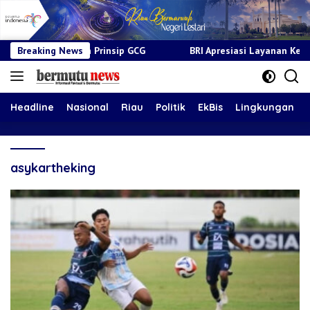
ur dan Prinsip GCG
Breaking News
BRI Apresiasi Layanan Kepada Pensiuna
Headline
Nasional
Riau
Politik
EkBis
Lingkungan
asykartheking