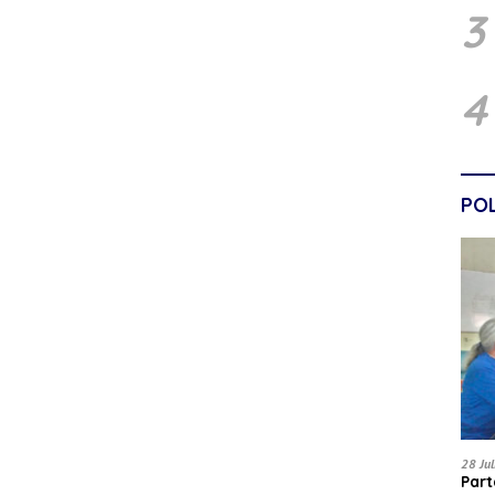
3
4
POL
28 Ju
Par