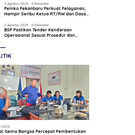
Nasabah
3 Agustus 2026
0 Komentar
Pemko Pekanbaru Perkuat Pelayanan,
Hampir Seribu Ketua RT/RW dan Dasa
Wisma Dilantik
5 Agustus 2026
0 Komentar
BSP Pastikan Tender Kendaraan
Operasional Sesuai Prosedur dan
Prinsip GCG
ITIK
li 2026
tai Gema Bangsa Percepat Pembentukan