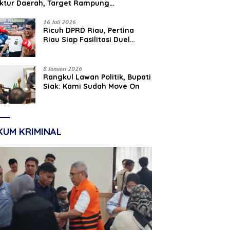
uktur Daerah, Target Rampung
tember 2026
16 Juli 2026
‎Ricuh DPRD Riau, Pertina
Riau Siap Fasilitasi Duel
Parisman Ihwan dan Indra
Gunawan Eet di Ring Tinju
8 Januari 2026
Rangkul Lawan Politik, Bupati
Siak: Kami Sudah Move On
KUM KRIMINAL