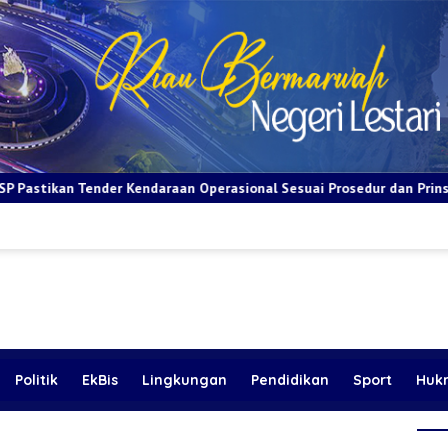
daraan Operasional Sesuai Prosedur dan Prinsip GCG
BRI Ap
Politik
EkBis
Lingkungan
Pendidikan
Sport
Huk