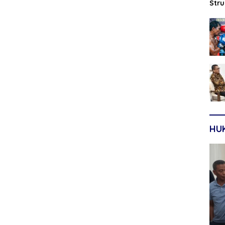
Str
Sep
HU