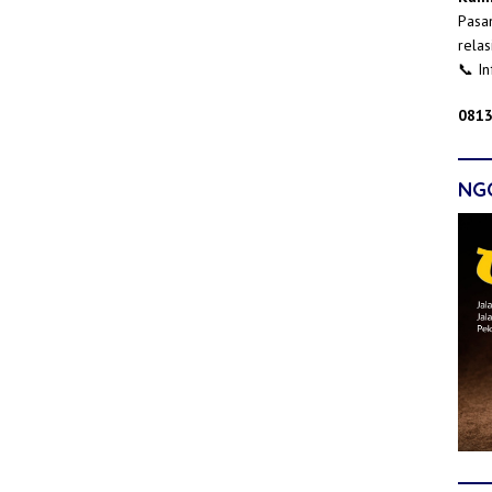
Pasan
relas
📞 I
0813
NG