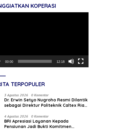
NGGIATKAN KOPERASI
tar
o
00:00
12:18
RITA TERPOPULER
3 Agustus 2026
0 Komentar
‎Dr. Erwin Setyo Nugroho Resmi Dilantik
sebagai Direktur Politeknik Caltex Riau
Periode 2026–2030
4 Agustus 2026
0 Komentar
BRI Apresiasi Layanan Kepada
Pensiunan Jadi Bukti Komitmen
Tingkatkan Kepuasan Loyalitas