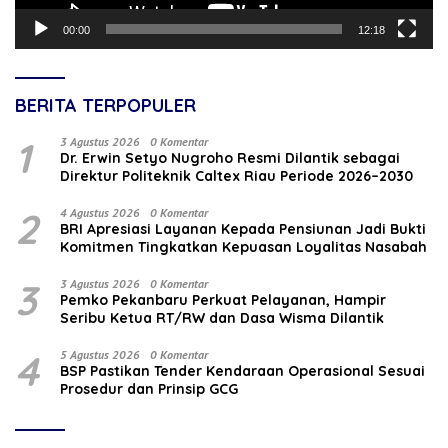
00:00
12:18
BERITA TERPOPULER
1
3 Agustus 2026
0 Komentar
‎Dr. Erwin Setyo Nugroho Resmi Dilantik sebagai
Direktur Politeknik Caltex Riau Periode 2026–2030
2
4 Agustus 2026
0 Komentar
BRI Apresiasi Layanan Kepada Pensiunan Jadi Bukti
Komitmen Tingkatkan Kepuasan Loyalitas Nasabah
3
3 Agustus 2026
0 Komentar
Pemko Pekanbaru Perkuat Pelayanan, Hampir
Seribu Ketua RT/RW dan Dasa Wisma Dilantik
4
5 Agustus 2026
0 Komentar
BSP Pastikan Tender Kendaraan Operasional Sesuai
Prosedur dan Prinsip GCG