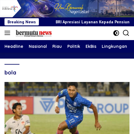
CG
Breaking News
BRI Apresiasi Layanan Kepada Pensiunan Jadi Bukti Kom
Headline
Nasional
Riau
Politik
EkBis
Lingkungan
bola