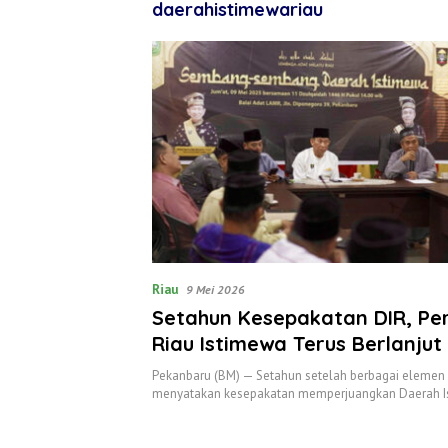
daerahistimewariau
Riau
9 Mei 2026
Setahun Kesepakatan DIR, Pe
Riau Istimewa Terus Berlanjut
Pekanbaru (BM) — Setahun setelah berbagai elemen
menyatakan kesepakatan memperjuangkan Daerah 