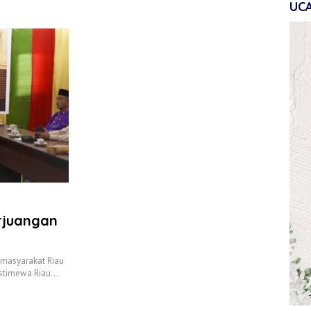
UC
rjuangan
 masyarakat Riau
Istimewa Riau…