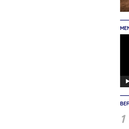
ME
Pemu
Vide
BE
1