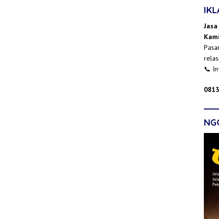
IK
Jasa
Kami
Pasan
relas
📞 I
0813
NG