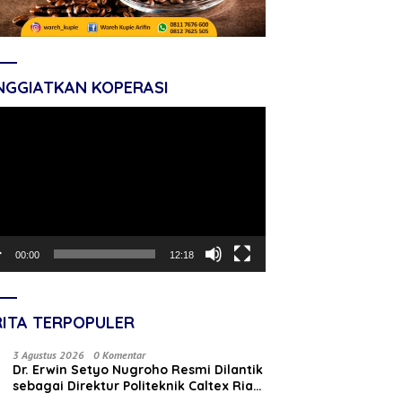
NGGIATKAN KOPERASI
tar
o
00:00
12:18
RITA TERPOPULER
3 Agustus 2026
0 Komentar
‎Dr. Erwin Setyo Nugroho Resmi Dilantik
sebagai Direktur Politeknik Caltex Riau