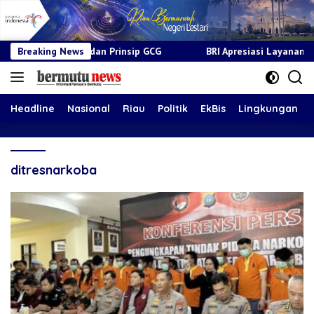
sedur dan Prinsip GCG
Breaking News
BRI Apresiasi Layanan Kepada Pensi
Headline
Nasional
Riau
Politik
EkBis
Lingkungan
ditresnarkoba