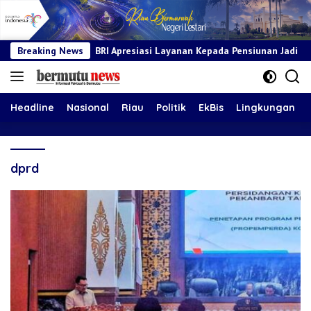
Breaking News
BRI Apresiasi Layanan Kepada Pensiunan Jadi Bukti Komitme
Headline
Nasional
Riau
Politik
EkBis
Lingkungan
dprd