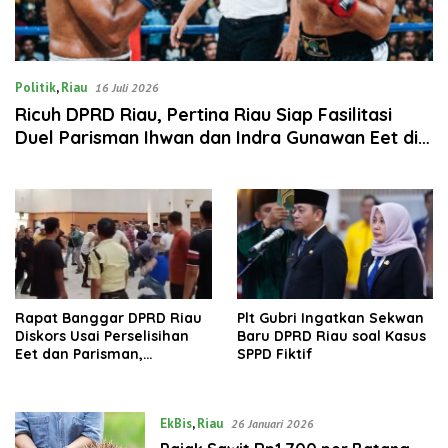
Politik
,
Riau
16 Juli 2026
‎Ricuh DPRD Riau, Pertina Riau Siap Fasilitasi
Duel Parisman Ihwan dan Indra Gunawan Eet di
Ring Tinju
Rapat Banggar DPRD Riau
‎Plt Gubri Ingatkan Sekwan
Diskors Usai Perselisihan
Baru DPRD Riau soal Kasus
Eet dan Parisman,
SPPD Fiktif
Kericuhan Berlanjut di Luar
Ruangan
EkBis
,
Riau
26 Januari 2026