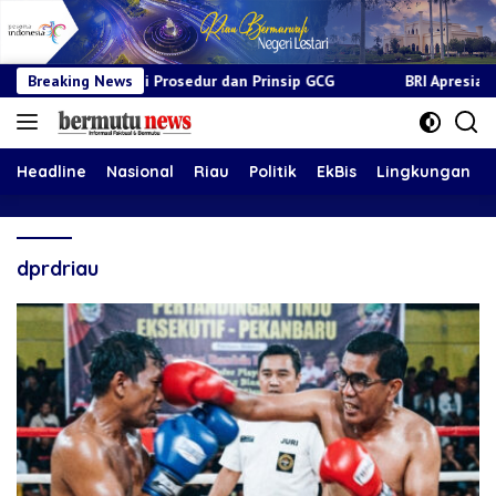
esuai Prosedur dan Prinsip GCG
Breaking News
BRI Apresiasi Layanan Kep
Headline
Nasional
Riau
Politik
EkBis
Lingkungan
dprdriau