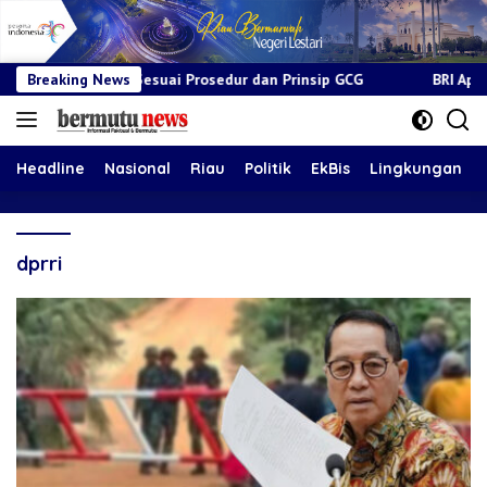
onal Sesuai Prosedur dan Prinsip GCG
Breaking News
BRI Apresiasi Layan
Headline
Nasional
Riau
Politik
EkBis
Lingkungan
dprri