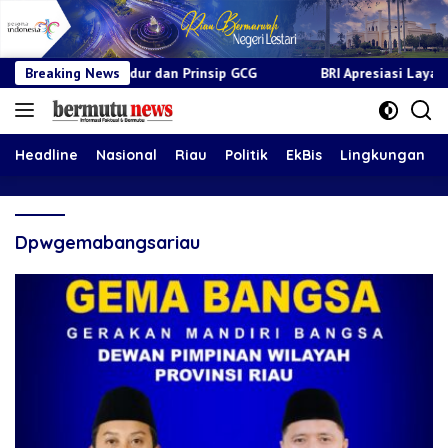
osedur dan Prinsip GCG
Breaking News
BRI Apresiasi Layanan Kepada Pensi
Headline
Nasional
Riau
Politik
EkBis
Lingkungan
Dpwgemabangsariau