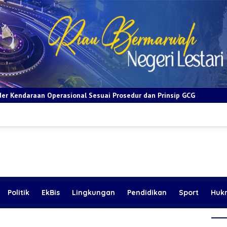
al Sesuai Prosedur dan Prinsip GCG
BRI Apresiasi Layanan 
Politik
EkBis
Lingkungan
Pendidikan
Sport
Huk