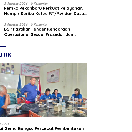
Nasabah
3 Agustus 2026
0 Komentar
Pemko Pekanbaru Perkuat Pelayanan,
Hampir Seribu Ketua RT/RW dan Dasa
Wisma Dilantik
5 Agustus 2026
0 Komentar
BSP Pastikan Tender Kendaraan
Operasional Sesuai Prosedur dan
Prinsip GCG
ITIK
li 2026
tai Gema Bangsa Percepat Pembentukan