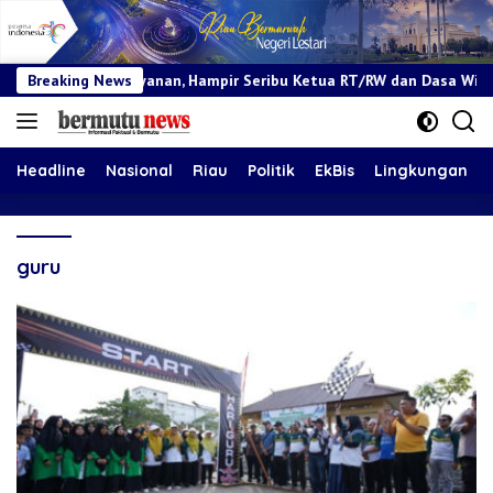
 Pelayanan, Hampir Seribu Ketua RT/RW dan Dasa Wisma Dilantik
Breaking News
Headline
Nasional
Riau
Politik
EkBis
Lingkungan
guru