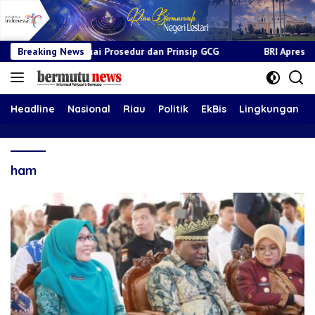
l Sesuai Prosedur dan Prinsip GCG
Breaking News
BRI Apresiasi Layanan K
Headline
Nasional
Riau
Politik
EkBis
Lingkungan
ham