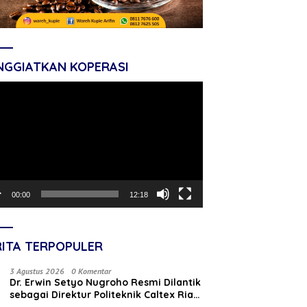
NGGIATKAN KOPERASI
tar
o
00:00
12:18
RITA TERPOPULER
3 Agustus 2026
0 Komentar
‎Dr. Erwin Setyo Nugroho Resmi Dilantik
sebagai Direktur Politeknik Caltex Riau