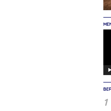
ME
Pemu
Vide
BE
1