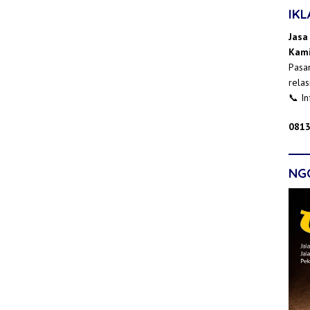
IK
Jasa
Kami
Pasan
relas
📞 I
0813
NG