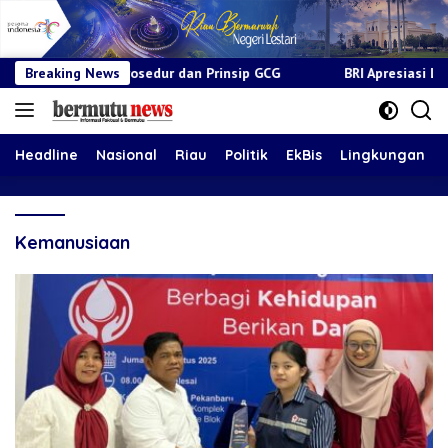
uai Prosedur dan Prinsip GCG
Breaking News
BRI Apresiasi Layanan Kepad
Headline
Nasional
Riau
Politik
EkBis
Lingkungan
Kemanusiaan