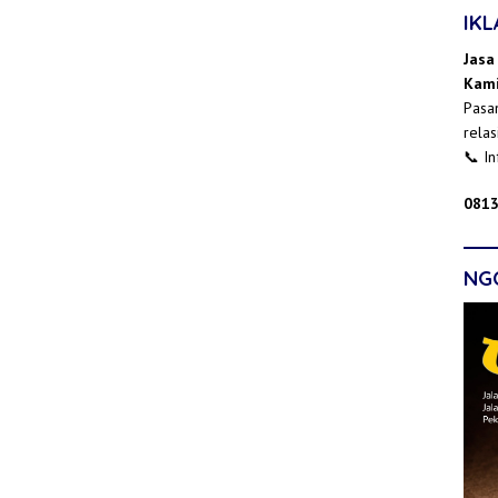
IK
Jasa
Kami
Pasan
relas
📞 I
0813
NG