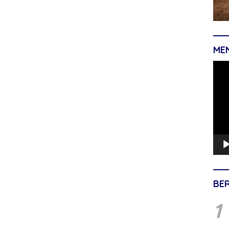
ME
Pemu
Vide
BE
1