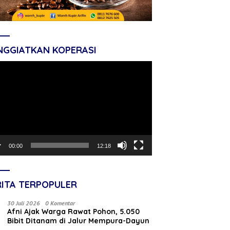
NGGIATKAN KOPERASI
tar
o
00:00
12:18
RITA TERPOPULER
30 Juli 2026
0 Komentar
Afni Ajak Warga Rawat Pohon, 5.050
Bibit Ditanam di Jalur Mempura-Dayun