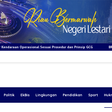
esuai Prosedur dan Prinsip GCG
BRI Apresiasi Layanan Kep
Politik
EkBis
Lingkungan
Pendidikan
Sport
Huk