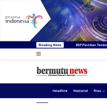
BSP Pastikan Tender Kendaraan Operasional S
Breaking News
Headline
Nasional
Riau