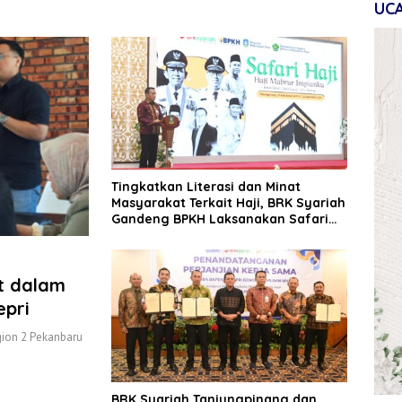
UC
Tingkatkan Literasi dan Minat
Masyarakat Terkait Haji, BRK Syariah
Gandeng BPKH Laksanakan Safari
Haji
it dalam
epri
gion 2 Pekanbaru
BRK Syariah Tanjungpinang dan