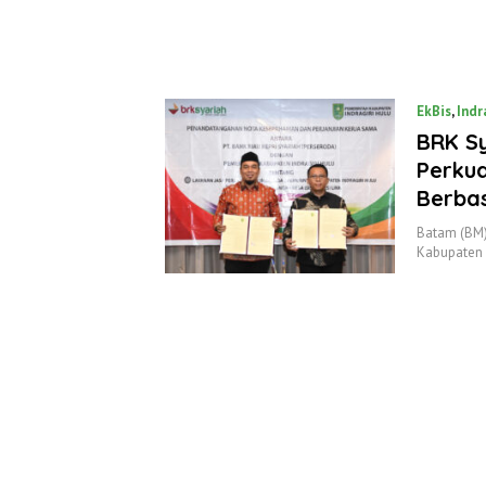
EkBis
,
Indr
BRK Sy
Perku
Berbas
Batam (BM)
Kabupaten 