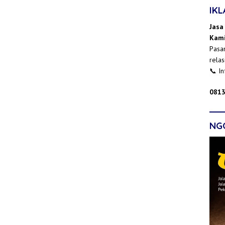
IK
Jasa
Kami
Pasan
relas
📞 I
0813
NG