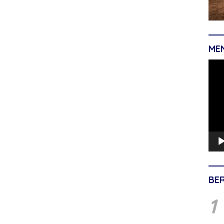
ME
Pemu
Vide
BE
1