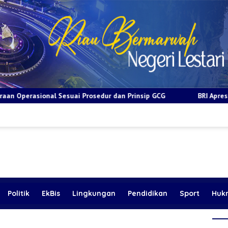
rosedur dan Prinsip GCG
BRI Apresiasi Layanan Kepada Pens
Politik
EkBis
Lingkungan
Pendidikan
Sport
Huk