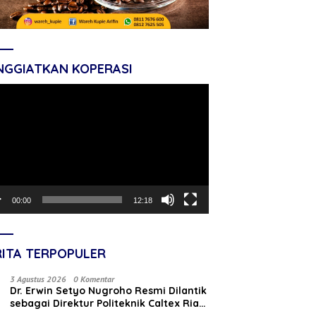
NGGIATKAN KOPERASI
tar
o
00:00
12:18
RITA TERPOPULER
3 Agustus 2026
0 Komentar
‎Dr. Erwin Setyo Nugroho Resmi Dilantik
sebagai Direktur Politeknik Caltex Riau