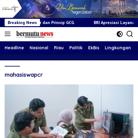
rosedur dan Prinsip GCG
Breaking News
BRI Apresiasi Layanan Kepada Pen
Headline
Nasional
Riau
Politik
EkBis
Lingkungan
mahasiswapcr