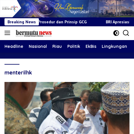
esuai Prosedur dan Prinsip GCG
Breaking News
BRI Apresiasi Layanan Kepa
Headline
Nasional
Riau
Politik
EkBis
Lingkungan
menterilhk