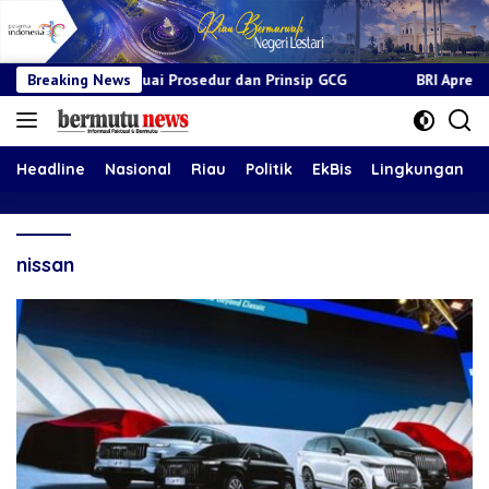
al Sesuai Prosedur dan Prinsip GCG
Breaking News
BRI Apresiasi Layanan 
Headline
Nasional
Riau
Politik
EkBis
Lingkungan
nissan