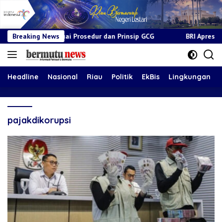
suai Prosedur dan Prinsip GCG
Breaking News
BRI Apresiasi Layanan Kepa
Headline
Nasional
Riau
Politik
EkBis
Lingkungan
pajakdikorupsi