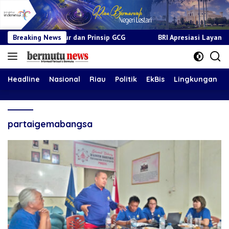
dur dan Prinsip GCG
Breaking News
BRI Apresiasi Layanan Kepada Pensiuna
Headline
Nasional
Riau
Politik
EkBis
Lingkungan
partaigemabangsa