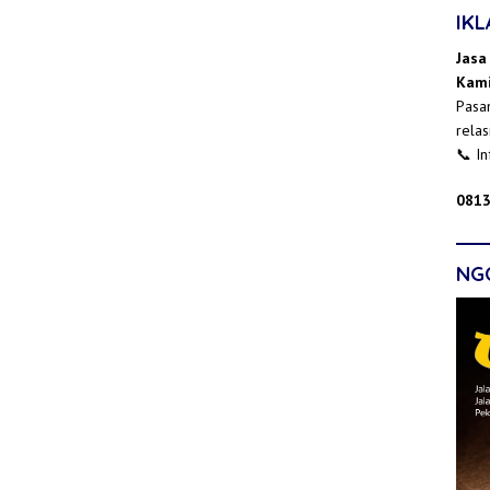
IK
Jasa
Kami
Pasan
relas
📞 I
0813
NG