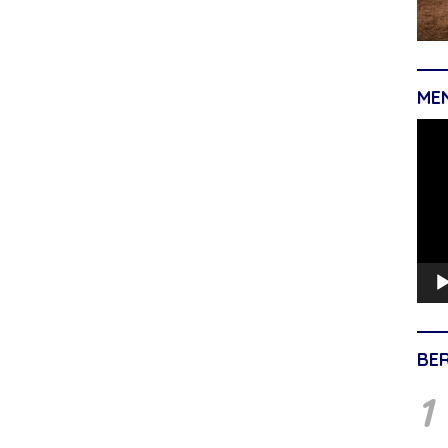
ME
Pemu
Vide
BE
1