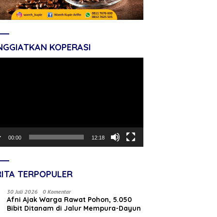
NGGIATKAN KOPERASI
tar
o
00:00
12:18
RITA TERPOPULER
30 Juli 2026
0 Komentar
Afni Ajak Warga Rawat Pohon, 5.050
Bibit Ditanam di Jalur Mempura-Dayun