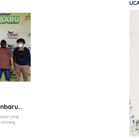
UC
anbaru
ayaan yang
p seorang…