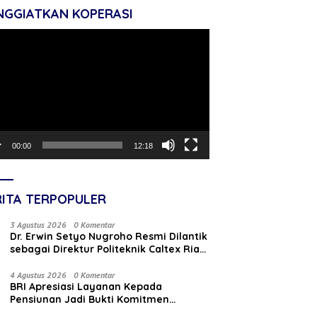
NGGIATKAN KOPERASI
tar
o
00:00
12:18
RITA TERPOPULER
3 Agustus 2026
0 Komentar
‎Dr. Erwin Setyo Nugroho Resmi Dilantik
sebagai Direktur Politeknik Caltex Riau
Periode 2026–2030
4 Agustus 2026
0 Komentar
BRI Apresiasi Layanan Kepada
Pensiunan Jadi Bukti Komitmen
Tingkatkan Kepuasan Loyalitas