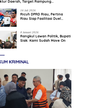
uktur Daerah, Target Rampung
tember 2026
16 Juli 2026
‎Ricuh DPRD Riau, Pertina
Riau Siap Fasilitasi Duel
Parisman Ihwan dan Indra
Gunawan Eet di Ring Tinju
8 Januari 2026
Rangkul Lawan Politik, Bupati
Siak: Kami Sudah Move On
KUM KRIMINAL