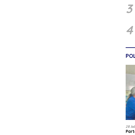
3
4
POL
28 Ju
Par