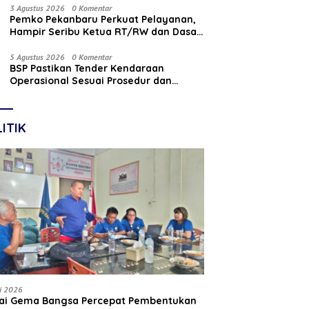
Nasabah
3 Agustus 2026
0 Komentar
Pemko Pekanbaru Perkuat Pelayanan,
Hampir Seribu Ketua RT/RW dan Dasa
Wisma Dilantik
5 Agustus 2026
0 Komentar
BSP Pastikan Tender Kendaraan
Operasional Sesuai Prosedur dan
Prinsip GCG
ITIK
li 2026
tai Gema Bangsa Percepat Pembentukan