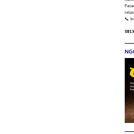
Pasan
relas
📞 I
0813
NG