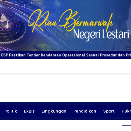
endaraan Operasional Sesuai Prosedur dan Prinsip GCG
BRI
Politik
EkBis
Lingkungan
Pendidikan
Sport
Huk