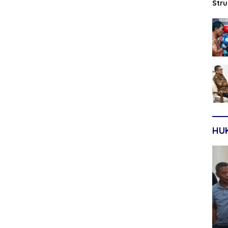
Str
Sep
HU