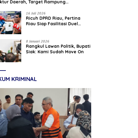
uktur Daerah, Target Rampung
tember 2026
16 Juli 2026
‎Ricuh DPRD Riau, Pertina
Riau Siap Fasilitasi Duel
Parisman Ihwan dan Indra
Gunawan Eet di Ring Tinju
8 Januari 2026
Rangkul Lawan Politik, Bupati
Siak: Kami Sudah Move On
KUM KRIMINAL