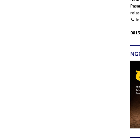
Pasan
relas
📞 I
0813
NG