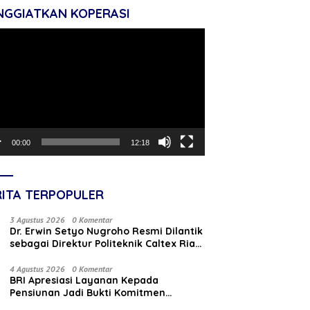
NGGIATKAN KOPERASI
tar
o
00:00
12:18
RITA TERPOPULER
3 Agustus 2026
0 Komentar
‎Dr. Erwin Setyo Nugroho Resmi Dilantik
sebagai Direktur Politeknik Caltex Riau
Periode 2026–2030
4 Agustus 2026
0 Komentar
BRI Apresiasi Layanan Kepada
Pensiunan Jadi Bukti Komitmen
Tingkatkan Kepuasan Loyalitas