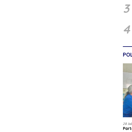
3
4
POL
28 Ju
Par