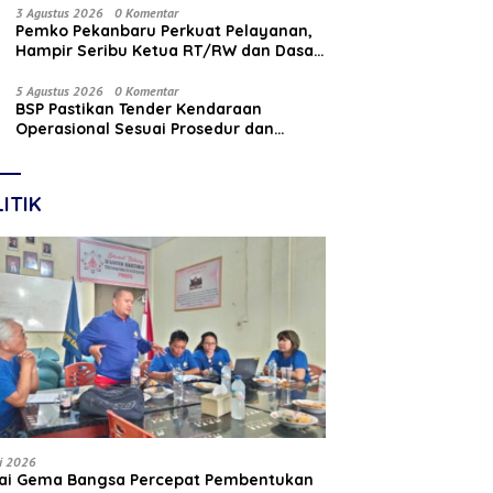
Nasabah
3 Agustus 2026
0 Komentar
Pemko Pekanbaru Perkuat Pelayanan,
Hampir Seribu Ketua RT/RW dan Dasa
Wisma Dilantik
5 Agustus 2026
0 Komentar
BSP Pastikan Tender Kendaraan
Operasional Sesuai Prosedur dan
Prinsip GCG
ITIK
li 2026
tai Gema Bangsa Percepat Pembentukan