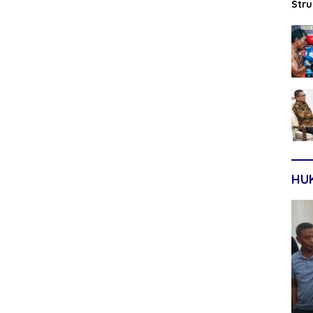
Str
Sep
HU