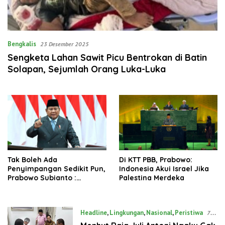
Bengkalis
23 Desember 2025
‎Sengketa Lahan Sawit Picu Bentrokan di Batin
Solapan, Sejumlah Orang Luka-Luka
Tak Boleh Ada
Di KTT PBB, Prabowo:
Penyimpangan Sedikit Pun,
Indonesia Akui Israel Jika
Prabowo Subianto :
Palestina Merdeka
Sekarang MBG Dalam
Pemantauan Lebih Keras
Headline
,
Lingkungan
,
Nasional
,
Peristiwa
7
September 2025