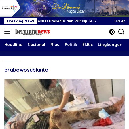
al Sesuai Prosedur dan Prinsip GCG
Breaking News
BRI Apresiasi Layanan
Headline
Nasional
Riau
Politik
EkBis
Lingkungan
prabowosubianto