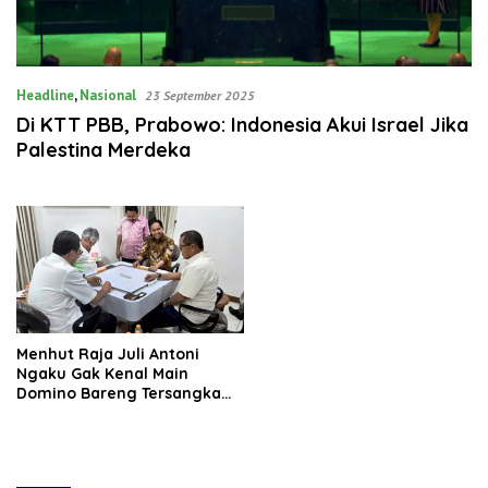
Headline
,
Nasional
23 September 2025
Di KTT PBB, Prabowo: Indonesia Akui Israel Jika
Palestina Merdeka
Menhut Raja Juli Antoni
Ngaku Gak Kenal Main
Domino Bareng Tersangka
Pelaku Pembalakan Liar,
Netizen: Baru Kali Ini Saya
Dengar Perilaku Menteri
Seperti Ini!