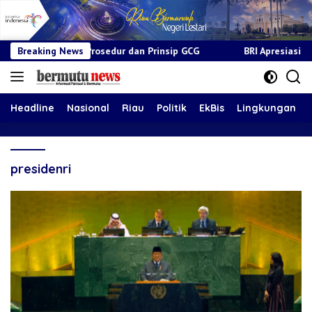
suai Prosedur dan Prinsip GCG
Breaking News
BRI Apresiasi Layanan Kepa
Headline
Nasional
Riau
Politik
EkBis
Lingkungan
presidenri