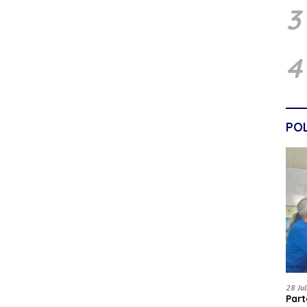
3
4
POL
28 Ju
Par