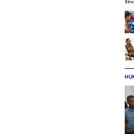
Str
Sep
HU