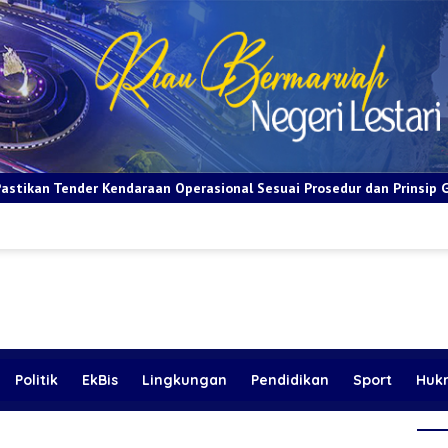
raan Operasional Sesuai Prosedur dan Prinsip GCG
BRI Apre
Politik
EkBis
Lingkungan
Pendidikan
Sport
Huk