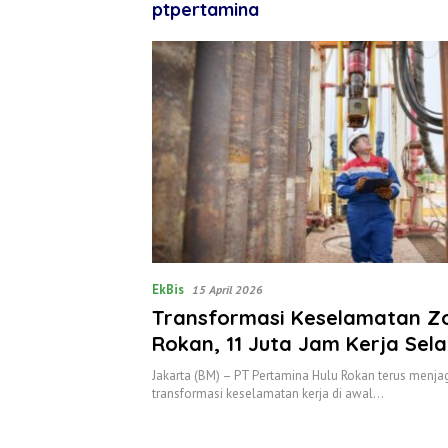
ptpertamina
EkBis
15 April 2026
Transformasi Keselamatan Z
Rokan, 11 Juta Jam Kerja Sel
Fondasi 2026
‎Jakarta (BM) – PT Pertamina Hulu Rokan terus me
transformasi keselamatan kerja di awal…