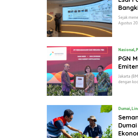
Bangk
Sejak mene
Agustus 20
Nasional
,
P
PGN Ma
Emiten
Jakarta (B
dengan ko
Dumai
,
Lin
Semang
Dumai
Ekono