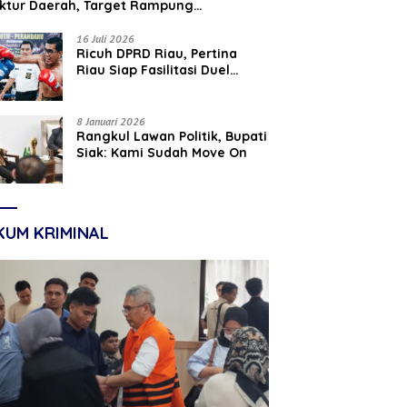
uktur Daerah, Target Rampung
tember 2026
16 Juli 2026
‎Ricuh DPRD Riau, Pertina
Riau Siap Fasilitasi Duel
Parisman Ihwan dan Indra
Gunawan Eet di Ring Tinju
8 Januari 2026
Rangkul Lawan Politik, Bupati
Siak: Kami Sudah Move On
KUM KRIMINAL