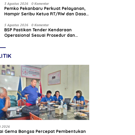
Nasabah
3 Agustus 2026
0 Komentar
Pemko Pekanbaru Perkuat Pelayanan,
Hampir Seribu Ketua RT/RW dan Dasa
Wisma Dilantik
5 Agustus 2026
0 Komentar
BSP Pastikan Tender Kendaraan
Operasional Sesuai Prosedur dan
Prinsip GCG
ITIK
li 2026
tai Gema Bangsa Percepat Pembentukan