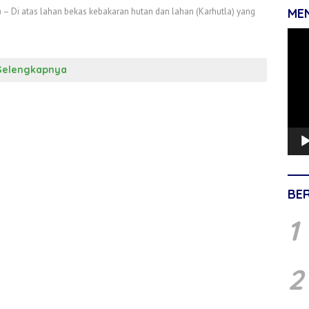
 – Di atas lahan bekas kebakaran hutan dan lahan (Karhutla) yang
ME
Pemu
Vide
Selengkapnya
BE
1
2