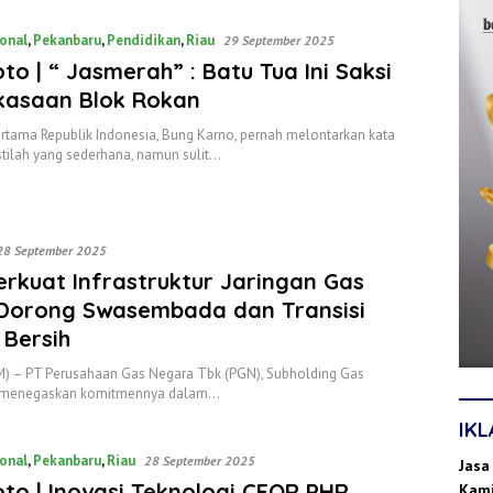
onal
,
Pekanbaru
,
Pendidikan
,
Riau
29 September 2025
oto | “ Jasmerah” : Batu Tua Ini Saksi
kasaan Blok Rokan
ertama Republik Indonesia, Bung Karno, pernah melontarkan kata
stilah yang sederhana, namun sulit…
28 September 2025
rkuat Infrastruktur Jaringan Gas
 Dorong Swasembada dan Transisi
 Bersih
M) – PT Perusahaan Gas Negara Tbk (PGN), Subholding Gas
, menegaskan komitmennya dalam…
IK
onal
,
Pekanbaru
,
Riau
28 September 2025
Jasa
oto | Inovasi Teknologi CEOR PHR,
Kami