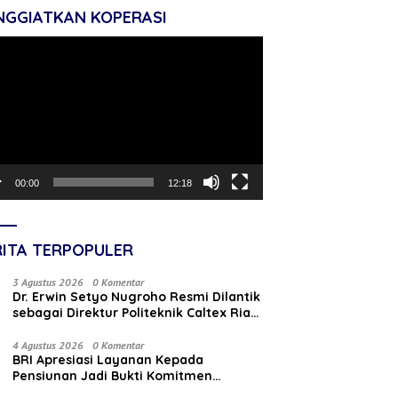
NGGIATKAN KOPERASI
tar
o
00:00
12:18
RITA TERPOPULER
3 Agustus 2026
0 Komentar
‎Dr. Erwin Setyo Nugroho Resmi Dilantik
sebagai Direktur Politeknik Caltex Riau
Periode 2026–2030
4 Agustus 2026
0 Komentar
BRI Apresiasi Layanan Kepada
Pensiunan Jadi Bukti Komitmen
Tingkatkan Kepuasan Loyalitas