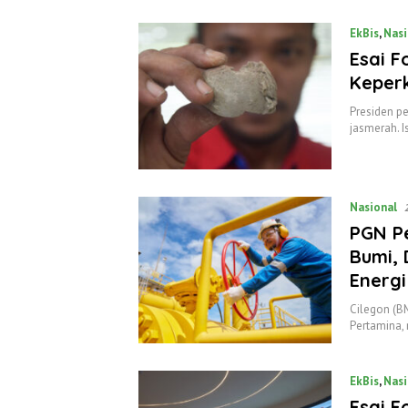
EkBis
,
Nasi
Esai F
Keper
Presiden p
jasmerah. I
Nasional
PGN Pe
Bumi,
Energi
Cilegon (B
Pertamina
EkBis
,
Nasi
Esai F