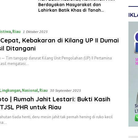
Berdayakan Masyarakat dan
Lahirkan Batik Khas di Tanah
IK
Sumatera
istiwa
,
Riau
1 Oktober 2025
Cepat, Kebakaran di Kilang UP II Dumai
il Ditangani
 — Tim tanggap darurat Kilang Unit Pengolahan (UP) II Pertamina
asil mengatasi…
Lingkungan
,
Nasional
,
Riau
30 September 2025
oto | Rumah Jahit Lestari: Bukti Kasih
 TJSL PHR untuk Riau
ahutan tiada henti, deru mesin jahit tak pernah hening di ruko kecil
ama…