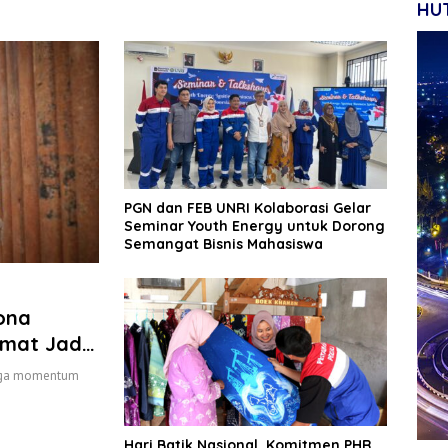
HUT
‎PGN dan FEB UNRI Kolaborasi Gelar
Seminar Youth Energy untuk Dorong
Semangat Bisnis Mahasiswa
ona
amat Jadi
njaga momentum
Hari Batik Nasional, Komitmen PHR