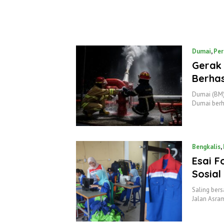
Dumai
,
Per
Gerak 
Berhas
Dumai (BM)
Dumai berh
Bengkalis
,
Esai F
Sosial
Saling bers
Jalan Asr