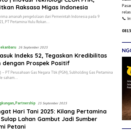
Pasan
itkan Raksasa Migas Indonesia
relas
rima amanah pengelolaan dari Pemerintah Indonesia pada 9
📞 I
21, PT Pertamina Hulu Rokan…
0813
ekanbaru
26 September 2025
NG
suk Indeks 52, Tegaskan Kredibilitas
 dengan Prospek Positif
M) – PT Perusahaan Gas Negara Tbk (PGN), Subholding Gas Pertamina
de saham…
gkungan
,
Partnership
25 September 2025
at Hari Tani 2025: Kilang Pertamina
 Sulap Lahan Gambut Jadi Sumber
mi Petani