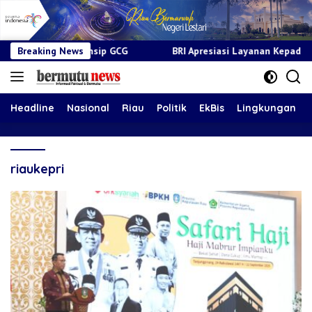
an Prinsip GCG
Breaking News
BRI Apresiasi Layanan Kepada Pensiunan Ja
Headline
Nasional
Riau
Politik
EkBis
Lingkungan
riaukepri