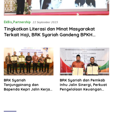
EkBis
,
Partnership
22 September 2025
Tingkatkan Literasi dan Minat Masyarakat
Terkait Haji, BRK Syariah Gandeng BPKH
Laksanakan Safari Haji
BRK Syariah
BRK Syariah dan Pemkab
Tanjungpinang dan
Inhu Jalin Sinergi, Perkuat
Bapenda Kepri Jalin Kerja
Pengelolaan Keuangan
Sama Layanan
Daerah Berbasis Digital
Pembayaran Pajak Daerah