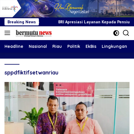
GCG
Breaking News
BRI Apresiasi Layanan Kepada Pensiunan Jadi Bukti Ko
Headline
Nasional
Riau
Politik
EkBis
Lingkungan
sppdfiktifsetwanriau