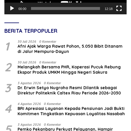
00:00
12:18
BERITA TERPOPULER
1
30 Juli 2026
0 Komentar
Afni Ajak Warga Rawat Pohon, 5.050 Bibit Ditanam
di Jalur Mempura-Dayun
2
30 Juli 2026
0 Komentar
Melangkah Bersama PHR, Koperasi Pucuk Rebung
Ekspor Produk UMKM Hingga Negeri Sakura
3
3 Agustus 2026
0 Komentar
‎Dr. Erwin Setyo Nugroho Resmi Dilantik sebagai
Direktur Politeknik Caltex Riau Periode 2026–2030
4
4 Agustus 2026
0 Komentar
BRI Apresiasi Layanan Kepada Pensiunan Jadi Bukti
Komitmen Tingkatkan Kepuasan Loyalitas Nasabah
5
3 Agustus 2026
0 Komentar
Pemko Pekanbaru Perkuat Pelayanan, Hampir