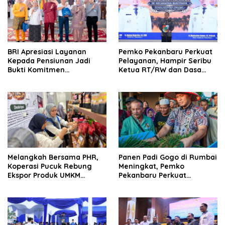
BRI Apresiasi Layanan
Pemko Pekanbaru Perkuat
Kepada Pensiunan Jadi
Pelayanan, Hampir Seribu
Bukti Komitmen
Ketua RT/RW dan Dasa
Tingkatkan Kepuasan
Wisma Dilantik
Loyalitas Nasabah
Melangkah Bersama PHR,
Panen Padi Gogo di Rumbai
Koperasi Pucuk Rebung
Meningkat, Pemko
Ekspor Produk UMKM
Pekanbaru Perkuat
Hingga Negeri Sakura
Dukungan untuk Petani