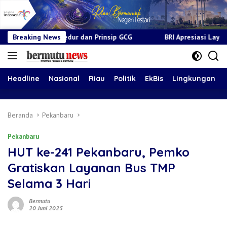
r dan Prinsip GCG
Breaking News
BRI Apresiasi Layanan Kepada Pensiunan
Headline
Nasional
Riau
Politik
EkBis
Lingkungan
Beranda
Pekanbaru
Pekanbaru
HUT ke-241 Pekanbaru, Pemko
Gratiskan Layanan Bus TMP
Selama 3 Hari
Bermutu
20 Juni 2025