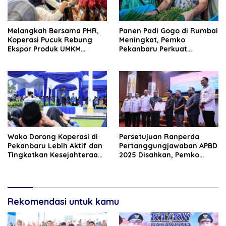
Melangkah Bersama PHR,
Panen Padi Gogo di Rumbai
Koperasi Pucuk Rebung
Meningkat, Pemko
Ekspor Produk UMKM
Pekanbaru Perkuat
Hingga Negeri Sakura
Dukungan untuk Petani
Wako Dorong Koperasi di
Persetujuan Ranperda
Pekanbaru Lebih Aktif dan
Pertanggungjawaban APBD
Tingkatkan Kesejahteraan
2025 Disahkan, Pemko
Anggota
Pekanbaru Segera Ajukan
Evaluasi ke Pemprov Riau
Rekomendasi untuk kamu