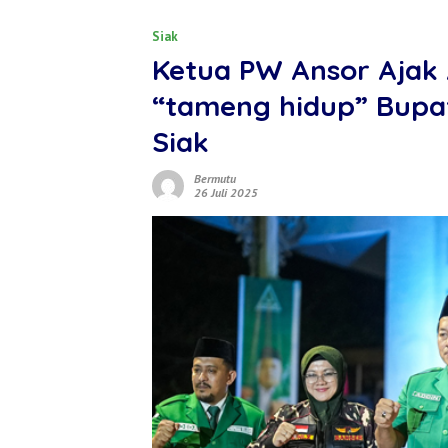
Siak
Ketua PW Ansor Ajak 
“tameng hidup” Bupa
Siak
Bermutu
26 Juli 2025