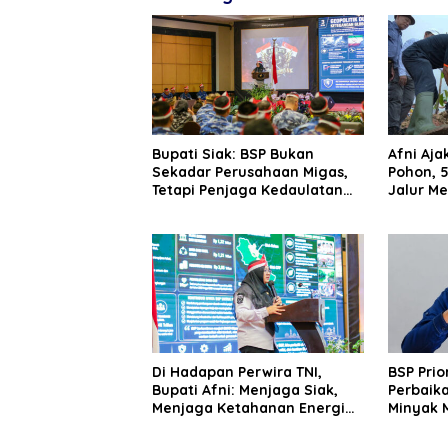
Bupati Siak: BSP Bukan
Afni Aj
Sekadar Perusahaan Migas,
Pohon, 5
Tetapi Penjaga Kedaulatan
Jalur M
Energi Daerah
Di Hadapan Perwira TNI,
BSP Prio
Bupati Afni: Menjaga Siak,
Perbaik
Menjaga Ketahanan Energi
Minyak M
Nasional