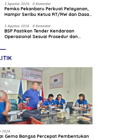
Nasabah
3 Agustus 2026
0 Komentar
Pemko Pekanbaru Perkuat Pelayanan,
Hampir Seribu Ketua RT/RW dan Dasa
Wisma Dilantik
5 Agustus 2026
0 Komentar
BSP Pastikan Tender Kendaraan
Operasional Sesuai Prosedur dan
Prinsip GCG
ITIK
li 2026
tai Gema Bangsa Percepat Pembentukan