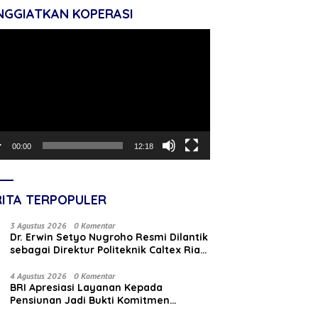
NGGIATKAN KOPERASI
tar
o
00:00
12:18
RITA TERPOPULER
3 Agustus 2026
0 Komentar
‎Dr. Erwin Setyo Nugroho Resmi Dilantik
sebagai Direktur Politeknik Caltex Riau
Periode 2026–2030
4 Agustus 2026
0 Komentar
BRI Apresiasi Layanan Kepada
Pensiunan Jadi Bukti Komitmen
Tingkatkan Kepuasan Loyalitas