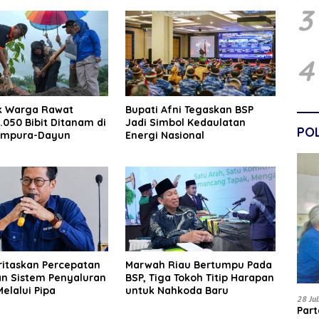
3
4
ak Warga Rawat
Bupati Afni Tegaskan BSP
.050 Bibit Ditanam di
Jadi Simbol Kedaulatan
POL
empura-Dayun
Energi Nasional
ritaskan Percepatan
Marwah Riau Bertumpu Pada
an Sistem Penyaluran
BSP, Tiga Tokoh Titip Harapan
elalui Pipa
untuk Nahkoda Baru
28 Ju
Par