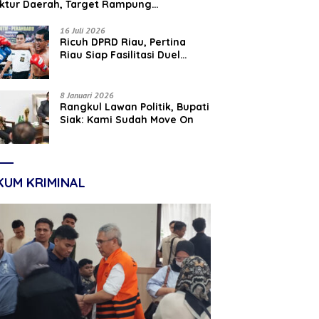
uktur Daerah, Target Rampung
tember 2026
16 Juli 2026
‎Ricuh DPRD Riau, Pertina
Riau Siap Fasilitasi Duel
Parisman Ihwan dan Indra
Gunawan Eet di Ring Tinju
8 Januari 2026
Rangkul Lawan Politik, Bupati
Siak: Kami Sudah Move On
KUM KRIMINAL