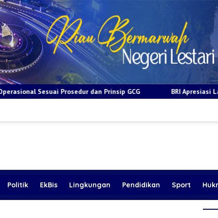
n Prinsip GCG
BRI Apresiasi Layanan Kepada Pensiunan Jad
Politik
EkBis
Lingkungan
Pendidikan
Sport
Huk