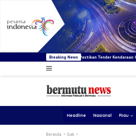
BSP Pastikan Tender Kendaraan Operasional Sesuai Prosedur da
Breaking News
Headline
Nasional
Riau
Beranda
Siak