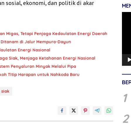
 sosial, ekonomi, dan politik di akar
ME
Pemu
Vide
an Migas, Tetapi Penjaga Kedaulatan Energi Daerah
it Ditanam di Jalur Mempura-Dayun
daulatan Energi Nasional
njaga Siak, Menjaga Ketahanan Energi Nasional
istem Penyaluran Minyak Melalui Pipa
koh Titip Harapan untuk Nahkoda Baru
BE
siak
1
2