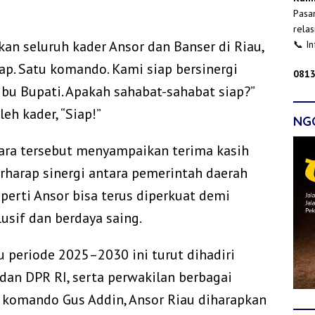
Pasan
relas
kan seluruh kader Ansor dan Banser di Riau,
📞 I
iap. Satu komando. Kami siap bersinergi
0813
u Bupati. Apakah sahabat-sahabat siap?”
eh kader, “Siap!”
NG
cara tersebut menyampaikan terima kasih
erharap sinergi antara pemerintah daerah
perti Ansor bisa terus diperkuat demi
usif dan berdaya saing.
u periode 2025–2030 ini turut dihadiri
an DPR RI, serta perwakilan berbagai
 komando Gus Addin, Ansor Riau diharapkan