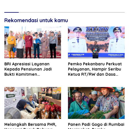
Evaluasi ke Pemprov Riau
Rekomendasi untuk kamu
BRI Apresiasi Layanan
Pemko Pekanbaru Perkuat
Kepada Pensiunan Jadi
Pelayanan, Hampir Seribu
Bukti Komitmen
Ketua RT/RW dan Dasa
Tingkatkan Kepuasan
Wisma Dilantik
Loyalitas Nasabah
Melangkah Bersama PHR,
Panen Padi Gogo di Rumbai