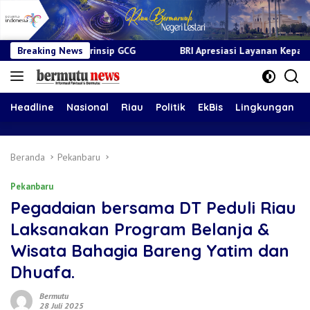
 GCG
Breaking News
BRI Apresiasi Layanan Kepada Pensiunan Jadi Bukti K
Headline
Nasional
Riau
Politik
EkBis
Lingkungan
Beranda
Pekanbaru
Pekanbaru
Pegadaian bersama DT Peduli Riau
Laksanakan Program Belanja &
Wisata Bahagia Bareng Yatim dan
Dhuafa.
Bermutu
28 Juli 2025