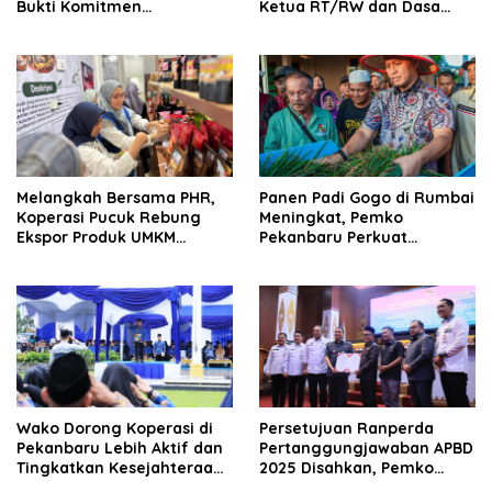
Bukti Komitmen
Ketua RT/RW dan Dasa
Tingkatkan Kepuasan
Wisma Dilantik
Loyalitas Nasabah
Melangkah Bersama PHR,
Panen Padi Gogo di Rumbai
Koperasi Pucuk Rebung
Meningkat, Pemko
Ekspor Produk UMKM
Pekanbaru Perkuat
Hingga Negeri Sakura
Dukungan untuk Petani
Wako Dorong Koperasi di
Persetujuan Ranperda
Pekanbaru Lebih Aktif dan
Pertanggungjawaban APBD
Tingkatkan Kesejahteraan
2025 Disahkan, Pemko
Anggota
Pekanbaru Segera Ajukan