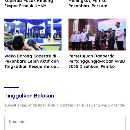
Koperasi Pucuk Rebung
Meningkat, Pemko
Ekspor Produk UMKM
Pekanbaru Perkuat
Hingga Negeri Sakura
Dukungan untuk Petani
Wako Dorong Koperasi di
Persetujuan Ranperda
Pekanbaru Lebih Aktif dan
Pertanggungjawaban APBD
Tingkatkan Kesejahteraan
2025 Disahkan, Pemko
Anggota
Pekanbaru Segera Ajukan
Evaluasi ke Pemprov Riau
Tinggalkan Balasan
Alamat email Anda tidak akan dipublikasikan.
Ruas yang wajib ditandai
*