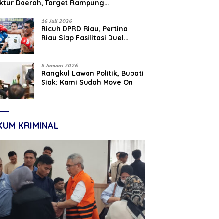
uktur Daerah, Target Rampung
tember 2026
16 Juli 2026
‎Ricuh DPRD Riau, Pertina
Riau Siap Fasilitasi Duel
Parisman Ihwan dan Indra
Gunawan Eet di Ring Tinju
8 Januari 2026
Rangkul Lawan Politik, Bupati
Siak: Kami Sudah Move On
KUM KRIMINAL