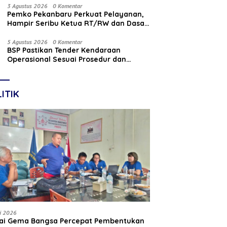
Nasabah
3 Agustus 2026
0 Komentar
Pemko Pekanbaru Perkuat Pelayanan,
Hampir Seribu Ketua RT/RW dan Dasa
Wisma Dilantik
5 Agustus 2026
0 Komentar
BSP Pastikan Tender Kendaraan
Operasional Sesuai Prosedur dan
Prinsip GCG
ITIK
li 2026
tai Gema Bangsa Percepat Pembentukan