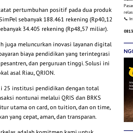
Pasan
catat pertumbuhan positif pada dua produk
relas
 SimPel sebanyak 188.461 rekening (Rp40,12
📞 I
sebanyak 34.405 rekening (Rp48,57 miliar).
0813
h juga meluncurkan inovasi layanan digital
NG
yaran biaya pendidikan yang terintegrasi
esantren, dan perguruan tinggi. Solusi ini
al asal Riau, QRION.
di 25 institusi pendidikan dengan total
saksi nontunai melalui QRIS dan BRKS
tur utama on card, on tuition, dan on time,
an yang cepat, aman, dan transparan.
 Berkelas adalah komitmen kami untuk