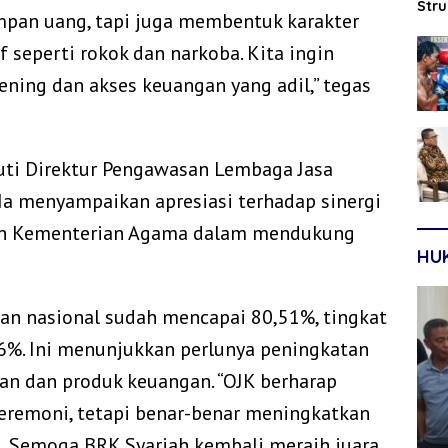
Str
pan uang, tapi juga membentuk karakter
Sep
f seperti rokok dan narkoba. Kita ingin
ening dan akses keuangan yang adil,” tegas
uti Direktur Pengawasan Lembaga Jasa
 Ia menyampaikan apresiasi terhadap sinergi
 dan Kementerian Agama dalam mendukung
HU
an nasional sudah mencapai 80,51%, tingkat
,46%. Ini menunjukkan perlunya peningkatan
n dan produk keuangan. “OJK berharap
 seremoni, tetapi benar-benar meningkatkan
au. Semoga BRK Syariah kembali meraih juara