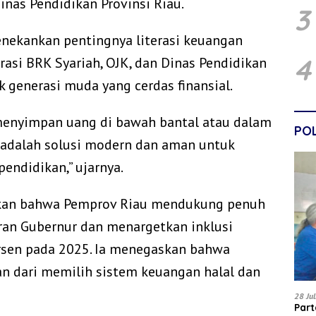
nas Pendidikan Provinsi Riau.
3
nekankan pentingnya literasi keuangan
4
orasi BRK Syariah, OJK, dan Dinas Pendidikan
generasi muda yang cerdas finansial.
agi menyimpan uang di bawah bantal atau dalam
POL
 adalah solusi modern dan aman untuk
endidikan,” ujarnya.
kan bahwa Pemprov Riau mendukung penuh
ran Gubernur dan menargetkan inklusi
rsen pada 2025. Ia menegaskan bahwa
n dari memilih sistem keuangan halal dan
28 Ju
Par