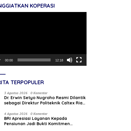
NGGIATKAN KOPERASI
tar
o
00:00
12:18
RITA TERPOPULER
3 Agustus 2026
0 Komentar
‎Dr. Erwin Setyo Nugroho Resmi Dilantik
sebagai Direktur Politeknik Caltex Riau
Periode 2026–2030
4 Agustus 2026
0 Komentar
BRI Apresiasi Layanan Kepada
Pensiunan Jadi Bukti Komitmen
Tingkatkan Kepuasan Loyalitas