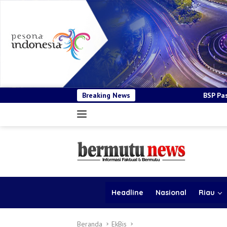
Breaking News
BSP Pastikan Tender Kendaraan Op
Headline
Nasional
Riau
Beranda
EkBis