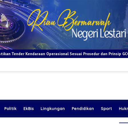
erasional Sesuai Prosedur dan Prinsip GCG
BRI Apresiasi L
Politik
EkBis
Lingkungan
Pendidikan
Sport
Huk