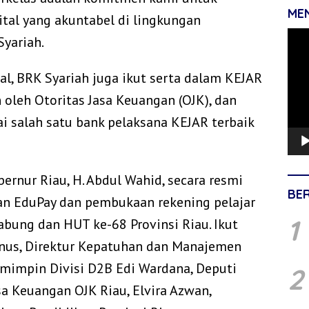
ME
tal yang akuntabel di lingkungan
Pemu
Syariah.
Vide
al, BRK Syariah juga ikut serta dalam KEJAR
oleh Otoritas Jasa Keuangan (OJK), dan
ai salah satu bank pelaksana KEJAR terbaik
rnur Riau, H. Abdul Wahid, secara resmi
BE
n EduPay dan pembukaan rekening pelajar
1
bung dan HUT ke-68 Provinsi Riau. Ikut
nus, Direktur Kepatuhan dan Manajemen
Pemimpin Divisi D2B Edi Wardana, Deputi
2
a Keuangan OJK Riau, Elvira Azwan,