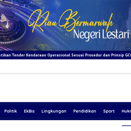
asional Sesuai Prosedur dan Prinsip GCG
BRI Apresiasi Lay
Politik
EkBis
Lingkungan
Pendidikan
Sport
Huk