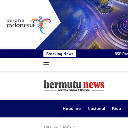
Breaking News
BSP Pastikan Tender Kendaraan Oper
Headline
Nasional
Riau
Beranda
EkBis