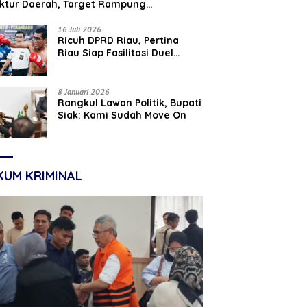
uktur Daerah, Target Rampung
tember 2026
16 Juli 2026
‎Ricuh DPRD Riau, Pertina
Riau Siap Fasilitasi Duel
Parisman Ihwan dan Indra
Gunawan Eet di Ring Tinju
8 Januari 2026
Rangkul Lawan Politik, Bupati
Siak: Kami Sudah Move On
KUM KRIMINAL