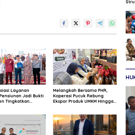
Str
Sep
HU
siasi Layanan
Melangkah Bersama PHR,
Pensiunan Jadi Bukti
Koperasi Pucuk Rebung
n Tingkatkan
Ekspor Produk UMKM Hingga
n Loyalitas Nasabah
Negeri Sakura