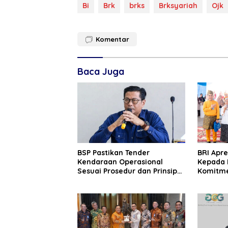
Bi
Brk
brks
Brksyariah
Ojk
Komentar
Baca Juga
BSP Pastikan Tender
BRI Apre
Kendaraan Operasional
Kepada 
Sesuai Prosedur dan Prinsip
Komitme
GCG
Kepuasa