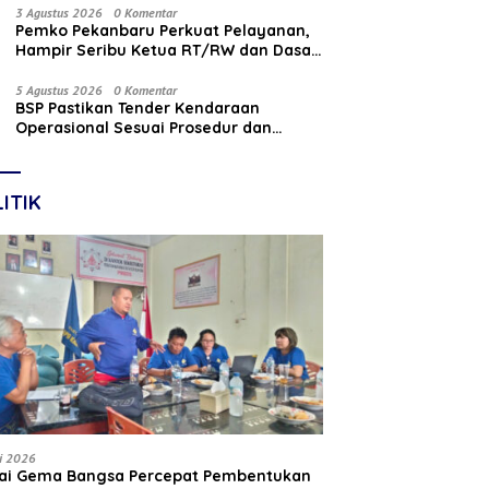
Nasabah
3 Agustus 2026
0 Komentar
Pemko Pekanbaru Perkuat Pelayanan,
Hampir Seribu Ketua RT/RW dan Dasa
Wisma Dilantik
5 Agustus 2026
0 Komentar
BSP Pastikan Tender Kendaraan
Operasional Sesuai Prosedur dan
Prinsip GCG
ITIK
li 2026
tai Gema Bangsa Percepat Pembentukan