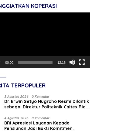
NGGIATKAN KOPERASI
tar
o
00:00
12:18
RITA TERPOPULER
3 Agustus 2026
0 Komentar
‎Dr. Erwin Setyo Nugroho Resmi Dilantik
sebagai Direktur Politeknik Caltex Riau
Periode 2026–2030
4 Agustus 2026
0 Komentar
BRI Apresiasi Layanan Kepada
Pensiunan Jadi Bukti Komitmen
Tingkatkan Kepuasan Loyalitas