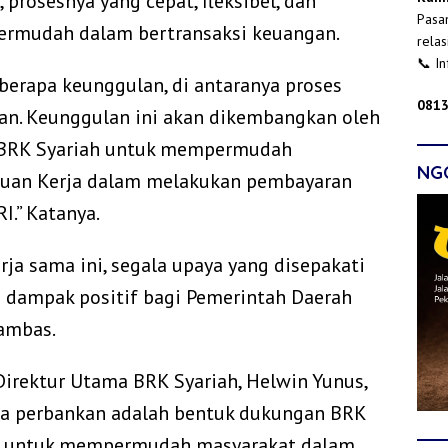
prosesnya yang cepat, fleksibel, dan
Pasan
ermudah dalam bertransaksi keuangan.
relas
📞 I
berapa keunggulan, di antaranya proses
0813
aran. Keunggulan ini akan dikembangkan oleh
BRK Syariah untuk mempermudah
NG
atuan Kerja dalam melakukan pembayaran
I.” Katanya.
ja sama ini, segala upaya yang disepakati
n dampak positif bagi Pemerintah Daerah
ambas.
Direktur Utama BRK Syariah, Helwin Yunus,
a perbankan adalah bentuk dukungan BRK
rah untuk mempermudah masyarakat dalam