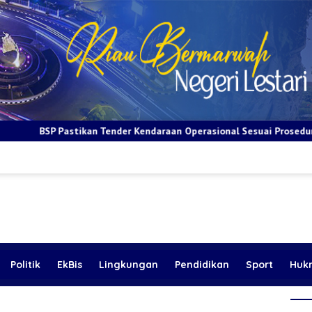
r Kendaraan Operasional Sesuai Prosedur dan Prinsip GCG
B
Politik
EkBis
Lingkungan
Pendidikan
Sport
Huk