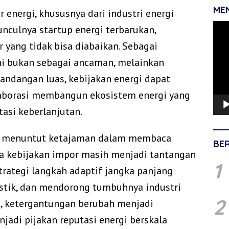
ME
energi, khususnya dari industri energi
Pemu
unculnya startup energi terbarukan,
Vide
 yang tidak bisa diabaikan. Sebagai
ni bukan sebagai ancaman, melainkan
pandangan luas, kebijakan energi dapat
aborasi membangun ekosistem energi yang
tasi keberlanjutan.
k menuntut ketajaman dalam membaca
BE
da kebijakan impor masih menjadi tantangan
1
trategi langkah adaptif jangka panjang
tik, dan mendorong tumbuhnya industri
2
ni, ketergantungan berubah menjadi
jadi pijakan reputasi energi berskala