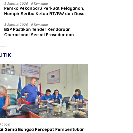
Nasabah
3 Agustus 2026
0 Komentar
Pemko Pekanbaru Perkuat Pelayanan,
Hampir Seribu Ketua RT/RW dan Dasa
Wisma Dilantik
5 Agustus 2026
0 Komentar
BSP Pastikan Tender Kendaraan
Operasional Sesuai Prosedur dan
Prinsip GCG
ITIK
li 2026
tai Gema Bangsa Percepat Pembentukan