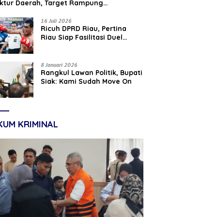
uktur Daerah, Target Rampung
tember 2026
16 Juli 2026
‎Ricuh DPRD Riau, Pertina
Riau Siap Fasilitasi Duel
Parisman Ihwan dan Indra
Gunawan Eet di Ring Tinju
8 Januari 2026
Rangkul Lawan Politik, Bupati
Siak: Kami Sudah Move On
KUM KRIMINAL