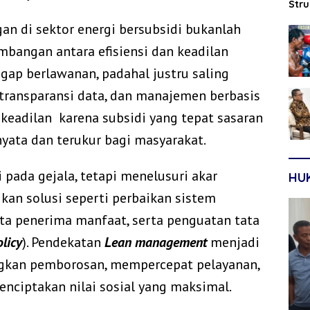
Str
Sep
gan di sektor energi bersubsidi bukanlah
mbangan antara efisiensi dan keadilan
nggap berlawanan, padahal justru saling
 transparansi data, dan manajemen berbasis
 keadilan karena subsidi yang tepat sasaran
yata dan terukur bagi masyarakat.
 pada gejala, tetapi menelusuri akar
HU
an solusi seperti perbaikan sistem
ata penerima manfaat, serta penguatan tata
olicy
). Pendekatan
Lean management
menjadi
ngkan pemborosan, mempercepat pelayanan,
nciptakan nilai sosial yang maksimal.