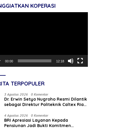
NGGIATKAN KOPERASI
tar
o
00:00
12:18
RITA TERPOPULER
3 Agustus 2026
0 Komentar
‎Dr. Erwin Setyo Nugroho Resmi Dilantik
sebagai Direktur Politeknik Caltex Riau
Periode 2026–2030
4 Agustus 2026
0 Komentar
BRI Apresiasi Layanan Kepada
Pensiunan Jadi Bukti Komitmen
Tingkatkan Kepuasan Loyalitas