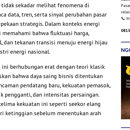
 tidak sekadar melihat fenomena di
Pasan
relas
data, tren, serta sinyal perubahan pasar
📞 I
pekaan strategis. Dalam konteks energi
0813
ti memahami bahwa fluktuasi harga,
, dan tekanan transisi menuju energi hijau
NG
tri energi nasional.
ini berhubungan erat dengan teori klasik
askan bahwa daya saing bisnis ditentukan
ancaman pendatang baru, kekuatan pemasok,
 pengganti, dan intensitas persaingan.
lima kekuatan ini seperti seekor elang
ari ketinggian sebelum menentukan arah