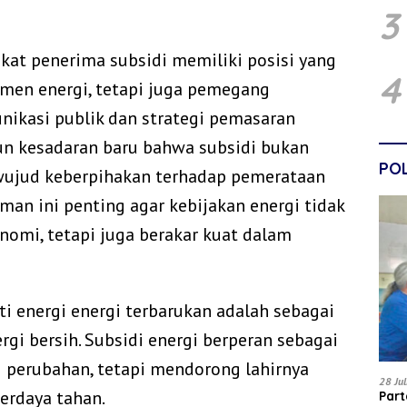
3
at penerima subsidi memiliki posisi yang
4
umen energi, tetapi juga pemegang
munikasi publik dan strategi pemasaran
n kesadaran baru bahwa subsidi bukan
POL
wujud keberpihakan terhadap pemerataan
man ini penting agar kebijakan energi tidak
onomi, tetapi juga berakar kuat dalam
i energi energi terbarukan adalah sebagai
i bersih. Subsidi energi berperan sebagai
g perubahan, tetapi mendorong lahirnya
28 Ju
erdaya tahan.
Par