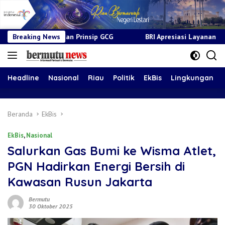
rinsip GCG
Breaking News
BRI Apresiasi Layanan Kepada Pensiunan Jadi B
Headline
Nasional
Riau
Politik
EkBis
Lingkungan
Beranda
EkBis
EkBis
,
Nasional
Salurkan Gas Bumi ke Wisma Atlet,
PGN Hadirkan Energi Bersih di
Kawasan Rusun Jakarta
Bermutu
30 Oktober 2025