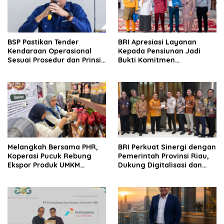
BSP Pastikan Tender
BRI Apresiasi Layanan
Kendaraan Operasional
Kepada Pensiunan Jadi
Sesuai Prosedur dan Prinsip
Bukti Komitmen
GCG
Tingkatkan Kepuasan
Loyalitas Nasabah
Melangkah Bersama PHR,
BRI Perkuat Sinergi dengan
Koperasi Pucuk Rebung
Pemerintah Provinsi Riau,
Ekspor Produk UMKM
Dukung Digitalisasi dan
Hingga Negeri Sakura
Pemberdayaan UMKM