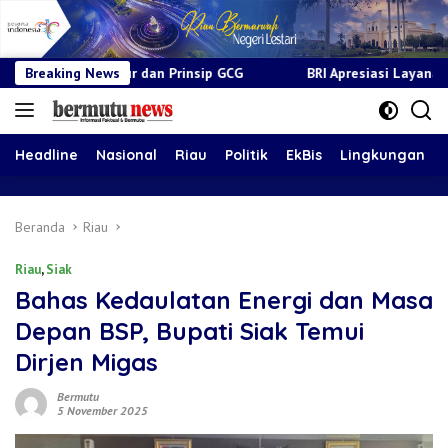
 dan Prinsip GCG
Breaking News
BRI Apresiasi Layanan Kepada Pensiunan 
Headline
Nasional
Riau
Politik
EkBis
Lingkungan
Beranda
Riau
Riau
,
Siak
Bahas Kedaulatan Energi dan Masa
Depan BSP, Bupati Siak Temui
Dirjen Migas
Bermutu
5 November 2025