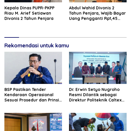
Kepala Dinas PUPR-PKPP
‎‎Abdul Wahid Divonis 2
Riau M. Arief Setiawan
Tahun Penjara, Wajib Bayar
Divonis 2 Tahun Penjara
Uang Pengganti Rp1,45
Miliar
Rekomendasi untuk kamu
BSP Pastikan Tender
‎Dr. Erwin Setyo Nugroho
Kendaraan Operasional
Resmi Dilantik sebagai
Sesuai Prosedur dan Prinsip
Direktur Politeknik Caltex
GCG
Riau Periode 2026–2030