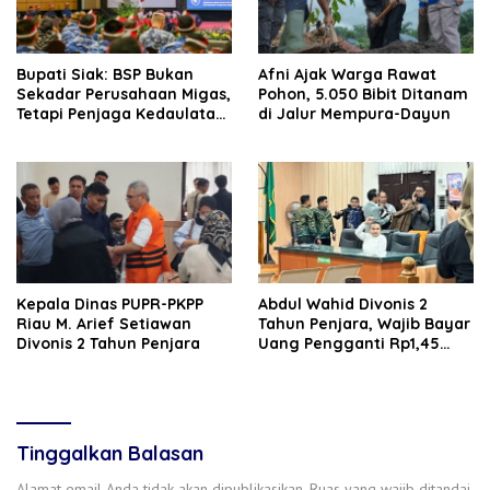
Bupati Siak: BSP Bukan
Afni Ajak Warga Rawat
Sekadar Perusahaan Migas,
Pohon, 5.050 Bibit Ditanam
Tetapi Penjaga Kedaulatan
di Jalur Mempura-Dayun
Energi Daerah
Kepala Dinas PUPR-PKPP
‎‎Abdul Wahid Divonis 2
Riau M. Arief Setiawan
Tahun Penjara, Wajib Bayar
Divonis 2 Tahun Penjara
Uang Pengganti Rp1,45
Miliar
Tinggalkan Balasan
Alamat email Anda tidak akan dipublikasikan.
Ruas yang wajib ditandai