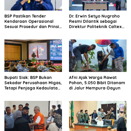
BSP Pastikan Tender
‎Dr. Erwin Setyo Nugroho
Kendaraan Operasional
Resmi Dilantik sebagai
Sesuai Prosedur dan Prinsip
Direktur Politeknik Caltex
GCG
Riau Periode 2026–2030
Bupati Siak: BSP Bukan
Afni Ajak Warga Rawat
Sekadar Perusahaan Migas,
Pohon, 5.050 Bibit Ditanam
Tetapi Penjaga Kedaulatan
di Jalur Mempura-Dayun
Energi Daerah