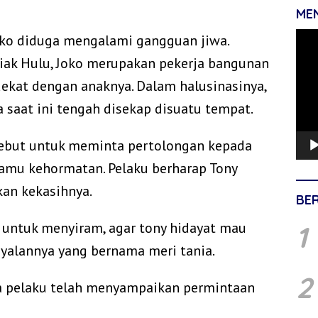
ME
Pemu
oko diduga mengalami gangguan jiwa.
Vide
iak Hulu, Joko merupakan pekerja bangunan
dekat dengan anaknya. Dalam halusinasinya,
 saat ini tengah disekap disuatu tempat.
ersebut untuk meminta pertolongan kepada
tamu kehormatan. Pelaku berharap Tony
an kekasihnya.
BE
 untuk menyiram, agar tony hidayat mau
1
alannya yang bernama meri tania.
2
arga pelaku telah menyampaikan permintaan