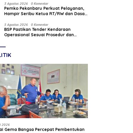
Nasabah
3 Agustus 2026
0 Komentar
Pemko Pekanbaru Perkuat Pelayanan,
Hampir Seribu Ketua RT/RW dan Dasa
Wisma Dilantik
5 Agustus 2026
0 Komentar
BSP Pastikan Tender Kendaraan
Operasional Sesuai Prosedur dan
Prinsip GCG
ITIK
li 2026
tai Gema Bangsa Percepat Pembentukan