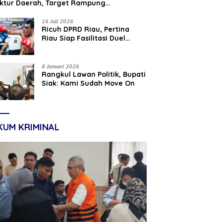
uktur Daerah, Target Rampung
tember 2026
16 Juli 2026
‎Ricuh DPRD Riau, Pertina
Riau Siap Fasilitasi Duel
Parisman Ihwan dan Indra
Gunawan Eet di Ring Tinju
8 Januari 2026
Rangkul Lawan Politik, Bupati
Siak: Kami Sudah Move On
KUM KRIMINAL