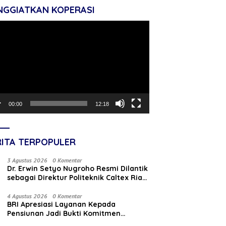
NGGIATKAN KOPERASI
tar
o
00:00
12:18
RITA TERPOPULER
3 Agustus 2026
0 Komentar
‎Dr. Erwin Setyo Nugroho Resmi Dilantik
sebagai Direktur Politeknik Caltex Riau
Periode 2026–2030
4 Agustus 2026
0 Komentar
BRI Apresiasi Layanan Kepada
Pensiunan Jadi Bukti Komitmen
Tingkatkan Kepuasan Loyalitas