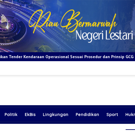
al Sesuai Prosedur dan Prinsip GCG
BRI Apresiasi Layanan 
Politik
EkBis
Lingkungan
Pendidikan
Sport
Huk