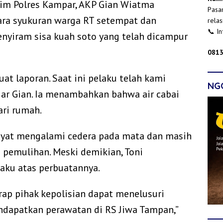
rim Polres Kampar, AKP Gian Wiatma
Pasan
ara syukuran warga RT setempat dan
relas
📞 I
nyiram sisa kuah soto yang telah dicampur
0813
uat laporan. Saat ini pelaku telah kami
NG
jar Gian. Ia menambahkan bahwa air cabai
ari rumah.
idayat mengalami cedera pada mata dan masih
 pemulihan. Meski demikian, Toni
aku atas perbuatannya.
rap pihak kepolisian dapat menelusuri
ndapatkan perawatan di RS Jiwa Tampan,”