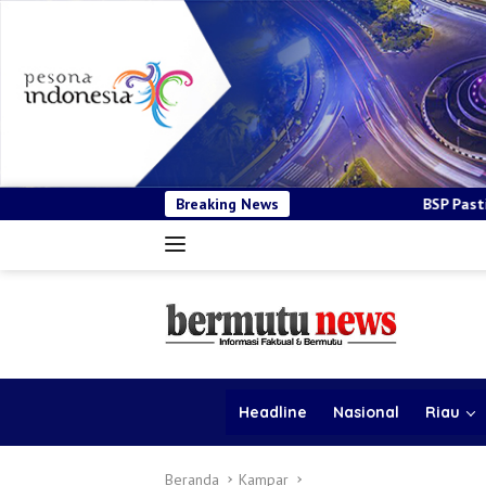
Breaking News
BSP Pastikan Tender Kendaraan Operasion
Headline
Nasional
Riau
Beranda
Kampar