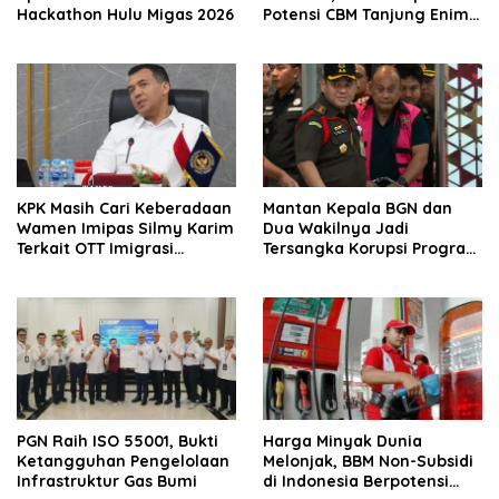
Hackathon Hulu Migas 2026
Potensi CBM Tanjung Enim
9,7 TCF
KPK Masih Cari Keberadaan
Mantan Kepala BGN dan
Wamen Imipas Silmy Karim
Dua Wakilnya Jadi
Terkait OTT Imigrasi
Tersangka Korupsi Program
Jakarta Barat
Makan Bergizi Gratis
PGN Raih ISO 55001, Bukti
Harga Minyak Dunia
Ketangguhan Pengelolaan
Melonjak, BBM Non-Subsidi
Infrastruktur Gas Bumi
di Indonesia Berpotensi