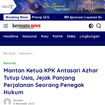
insip GCG
Breaking News
BRI Apresiasi Layanan Kepada Pensiunan Jadi Bu
Headline
Nasional
Riau
Politik
EkBis
Lingkungan
Beranda
Nasional
Nasional
Mantan Ketua KPK Antasari Azhar
Tutup Usia, Jejak Panjang
Perjalanan Seorang Penegak
Hukum
Bermutu
8 November 2025