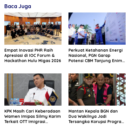
Baca Juga
‎Empat Inovasi PHR Raih
Perkuat Ketahanan Energi
Apresiasi di IOC Forum &
Nasional, PGN Garap
Hackathon Hulu Migas 2026
Potensi CBM Tanjung Enim
9,7 TCF
KPK Masih Cari Keberadaan
Mantan Kepala BGN dan
Wamen Imipas Silmy Karim
Dua Wakilnya Jadi
Terkait OTT Imigrasi
Tersangka Korupsi Program
Jakarta Barat
Makan Bergizi Gratis