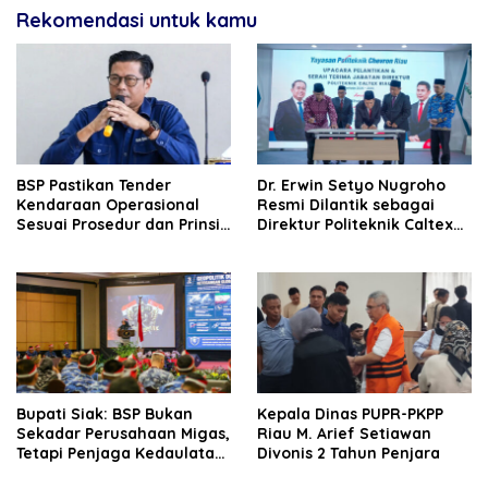
Rekomendasi untuk kamu
BSP Pastikan Tender
‎Dr. Erwin Setyo Nugroho
Kendaraan Operasional
Resmi Dilantik sebagai
Sesuai Prosedur dan Prinsip
Direktur Politeknik Caltex
GCG
Riau Periode 2026–2030
Bupati Siak: BSP Bukan
Kepala Dinas PUPR-PKPP
Sekadar Perusahaan Migas,
Riau M. Arief Setiawan
Tetapi Penjaga Kedaulatan
Divonis 2 Tahun Penjara
Energi Daerah