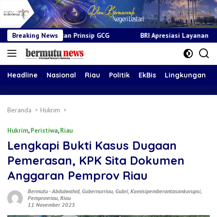
n Prinsip GCG
Breaking News
BRI Apresiasi Layanan Kepada Pensiunan Jad
Headline
Nasional
Riau
Politik
EkBis
Lingkungan
Beranda
Hukrim
Hukrim
,
Peristiwa
,
Riau
‎Lengkapi Bukti Kasus Dugaan
Pemerasan, KPK Sita Dokumen
Anggaran Pemprov Riau
Bermutu
-
Abdulwahid
,
Gubernurriau
,
Gubri
,
Komisipemberantasankorupsi
,
Pemprovriau
,
Riau
11 November 2025