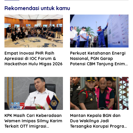
Rekomendasi untuk kamu
‎Empat Inovasi PHR Raih
Perkuat Ketahanan Energi
Apresiasi di IOC Forum &
Nasional, PGN Garap
Hackathon Hulu Migas 2026
Potensi CBM Tanjung Enim
9,7 TCF
KPK Masih Cari Keberadaan
Mantan Kepala BGN dan
Wamen Imipas Silmy Karim
Dua Wakilnya Jadi
Terkait OTT Imigrasi
Tersangka Korupsi Program
Jakarta Barat
Makan Bergizi Gratis