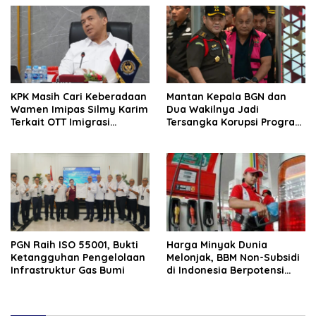
KPK Masih Cari Keberadaan
Mantan Kepala BGN dan
Wamen Imipas Silmy Karim
Dua Wakilnya Jadi
Terkait OTT Imigrasi
Tersangka Korupsi Program
Jakarta Barat
Makan Bergizi Gratis
PGN Raih ISO 55001, Bukti
Harga Minyak Dunia
Ketangguhan Pengelolaan
Melonjak, BBM Non-Subsidi
Infrastruktur Gas Bumi
di Indonesia Berpotensi
Naik 1 April