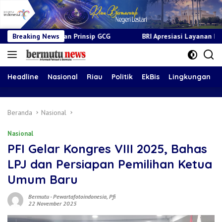
rinsip GCG
Breaking News
BRI Apresiasi Layanan Kepada Pensiunan Jadi B
Headline
Nasional
Riau
Politik
EkBis
Lingkungan
Beranda
Nasional
Nasional
‎PFI Gelar Kongres VIII 2025, Bahas
LPJ dan Persiapan Pemilihan Ketua
Umum Baru
Bermutu
-
Pewartafotoindonesia
,
Pfi
22 November 2025