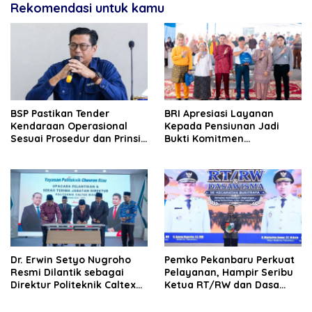
Rekomendasi untuk kamu
BSP Pastikan Tender
BRI Apresiasi Layanan
Kendaraan Operasional
Kepada Pensiunan Jadi
Sesuai Prosedur dan Prinsip
Bukti Komitmen
GCG
Tingkatkan Kepuasan
Loyalitas Nasabah
‎Dr. Erwin Setyo Nugroho
Pemko Pekanbaru Perkuat
Resmi Dilantik sebagai
Pelayanan, Hampir Seribu
Direktur Politeknik Caltex
Ketua RT/RW dan Dasa
Riau Periode 2026–2030
Wisma Dilantik