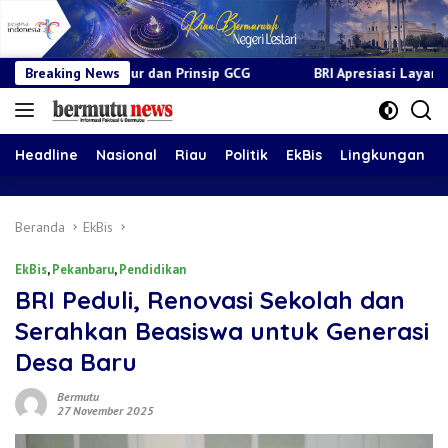
r dan Prinsip GCG
Breaking News
BRI Apresiasi Layanan Kepada Pensiunan
Headline
Nasional
Riau
Politik
EkBis
Lingkungan
Beranda
EkBis
EkBis
,
Pekanbaru
,
Pendidikan
BRI Peduli, Renovasi Sekolah dan
Serahkan Beasiswa untuk Generasi
Desa Baru
Bermutu
27 November 2025