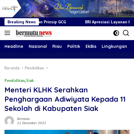
an Prinsip GCG
Breaking News
BRI Apresiasi Layanan Kepada Pensiunan Ja
Headline
Nasional
Riau
Politik
EkBis
Lingkungan
Beranda
Pendidikan
Pendidikan
,
Siak
Menteri KLHK Serahkan
Penghargaan Adiwiyata Kepada 11
Sekolah di Kabupaten Siak
Bermutu
11 Desember 2025