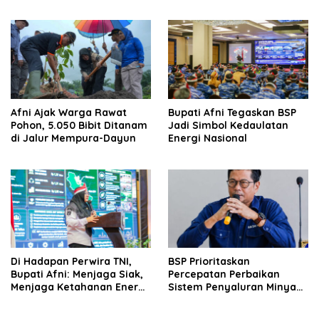
Riau Periode 2026–2030
Energi Daerah
Afni Ajak Warga Rawat
Bupati Afni Tegaskan BSP
Pohon, 5.050 Bibit Ditanam
Jadi Simbol Kedaulatan
di Jalur Mempura-Dayun
Energi Nasional
Di Hadapan Perwira TNI,
BSP Prioritaskan
Bupati Afni: Menjaga Siak,
Percepatan Perbaikan
Menjaga Ketahanan Energi
Sistem Penyaluran Minyak
Nasional
Melalui Pipa