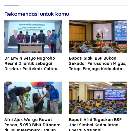
Rekomendasi untuk kamu
‎Dr. Erwin Setyo Nugroho
Bupati Siak: BSP Bukan
Resmi Dilantik sebagai
Sekadar Perusahaan Migas,
Direktur Politeknik Caltex
Tetapi Penjaga Kedaulatan
Riau Periode 2026–2030
Energi Daerah
Afni Ajak Warga Rawat
Bupati Afni Tegaskan BSP
Pohon, 5.050 Bibit Ditanam
Jadi Simbol Kedaulatan
di Jalur Mempura-Dayun
Energi Nasional