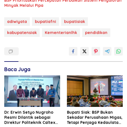
BSP Prioritaskan Percepatan Perbaikan Sistem Penyaluran
Minyak Melalui Pipa
adiwiyata
bupatiafni
bupatisiak
kabupatensiak
Kementerianlhk
pendidikan
Baca Juga
‎Dr. Erwin Setyo Nugroho
Bupati Siak: BSP Bukan
Resmi Dilantik sebagai
Sekadar Perusahaan Migas,
Direktur Politeknik Caltex
Tetapi Penjaga Kedaulatan