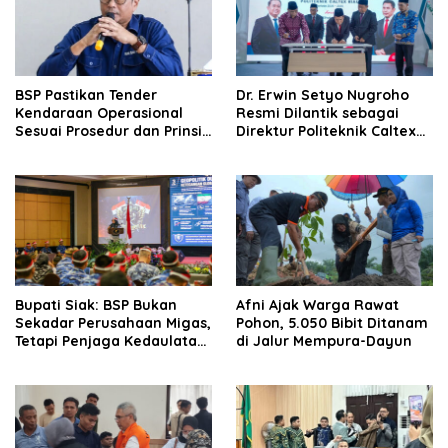
BSP Pastikan Tender
‎Dr. Erwin Setyo Nugroho
Kendaraan Operasional
Resmi Dilantik sebagai
Sesuai Prosedur dan Prinsip
Direktur Politeknik Caltex
GCG
Riau Periode 2026–2030
Bupati Siak: BSP Bukan
Afni Ajak Warga Rawat
Sekadar Perusahaan Migas,
Pohon, 5.050 Bibit Ditanam
Tetapi Penjaga Kedaulatan
di Jalur Mempura-Dayun
Energi Daerah