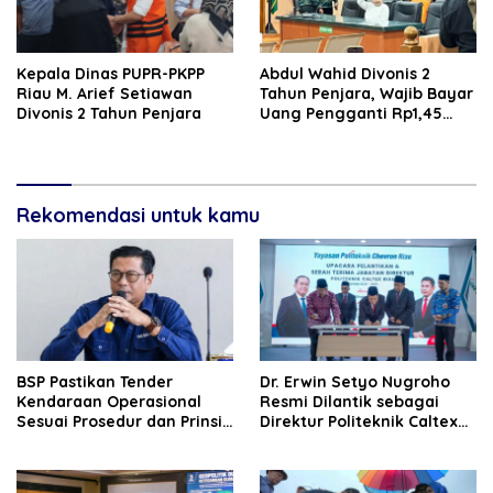
Kepala Dinas PUPR-PKPP
‎‎Abdul Wahid Divonis 2
Riau M. Arief Setiawan
Tahun Penjara, Wajib Bayar
Divonis 2 Tahun Penjara
Uang Pengganti Rp1,45
Miliar
Rekomendasi untuk kamu
BSP Pastikan Tender
‎Dr. Erwin Setyo Nugroho
Kendaraan Operasional
Resmi Dilantik sebagai
Sesuai Prosedur dan Prinsip
Direktur Politeknik Caltex
GCG
Riau Periode 2026–2030