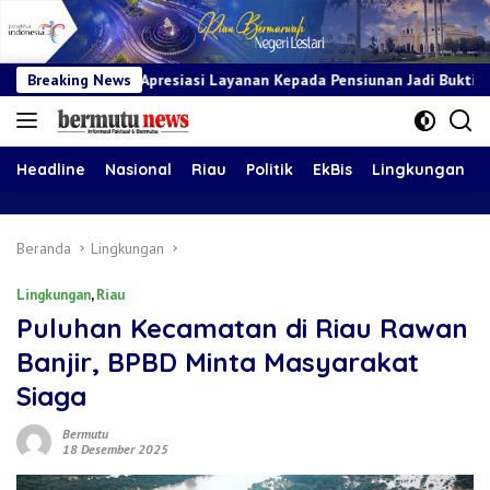
presiasi Layanan Kepada Pensiunan Jadi Bukti Komitmen Tingkatkan
Breaking News
Headline
Nasional
Riau
Politik
EkBis
Lingkungan
Beranda
Lingkungan
Lingkungan
,
Riau
‎Puluhan Kecamatan di Riau Rawan
Banjir, BPBD Minta Masyarakat
Siaga
Bermutu
18 Desember 2025