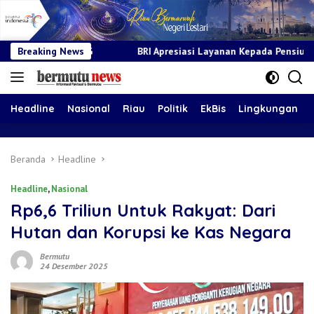
Breaking News
BRI Apresiasi Layanan Kepada Pensiunan Jadi Bukti Komitmen 
Headline
Nasional
Riau
Politik
EkBis
Lingkungan
Beranda
Headline
Headline
,
Nasional
Rp6,6 Triliun Untuk Rakyat: Dari
Hutan dan Korupsi ke Kas Negara
Bermutu
24 Desember 2025