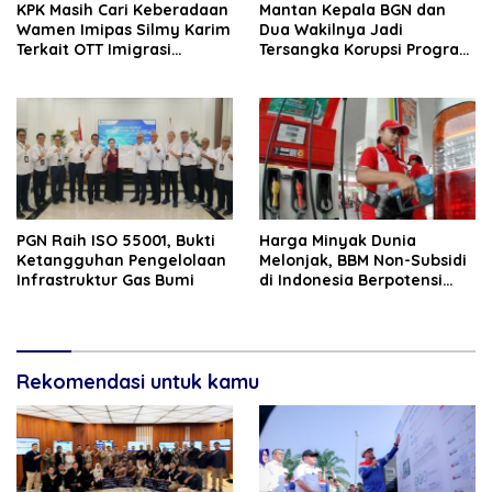
KPK Masih Cari Keberadaan
Mantan Kepala BGN dan
Wamen Imipas Silmy Karim
Dua Wakilnya Jadi
Terkait OTT Imigrasi
Tersangka Korupsi Program
Jakarta Barat
Makan Bergizi Gratis
PGN Raih ISO 55001, Bukti
Harga Minyak Dunia
Ketangguhan Pengelolaan
Melonjak, BBM Non-Subsidi
Infrastruktur Gas Bumi
di Indonesia Berpotensi
Naik 1 April
Rekomendasi untuk kamu