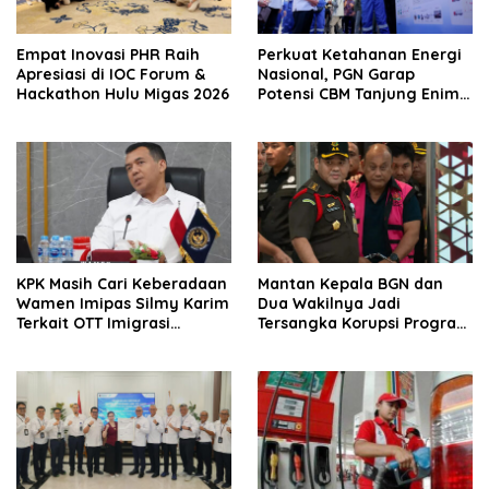
‎Empat Inovasi PHR Raih
Perkuat Ketahanan Energi
Apresiasi di IOC Forum &
Nasional, PGN Garap
Hackathon Hulu Migas 2026
Potensi CBM Tanjung Enim
9,7 TCF
KPK Masih Cari Keberadaan
Mantan Kepala BGN dan
Wamen Imipas Silmy Karim
Dua Wakilnya Jadi
Terkait OTT Imigrasi
Tersangka Korupsi Program
Jakarta Barat
Makan Bergizi Gratis