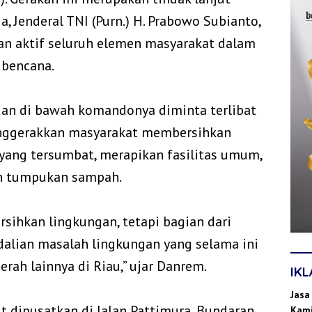
, Jenderal TNI (Purn.) H. Prabowo Subianto,
n aktif seluruh elemen masyarakat dalam
 bencana.
uan di bawah komandonya diminta terlibat
nggerakkan masyarakat membersihkan
yang tersumbat, merapikan fasilitas umum,
n tumpukan sampah.
rsihkan lingkungan, tetapi bagian dari
dalian masalah lingkungan yang selama ini
erah lainnya di Riau,” ujar Danrem.
IK
Jasa
t dipusatkan di Jalan Pattimura, Bundaran
Kami