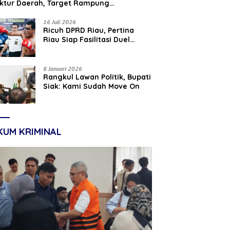
uktur Daerah, Target Rampung
tember 2026
16 Juli 2026
‎Ricuh DPRD Riau, Pertina
Riau Siap Fasilitasi Duel
Parisman Ihwan dan Indra
Gunawan Eet di Ring Tinju
8 Januari 2026
Rangkul Lawan Politik, Bupati
Siak: Kami Sudah Move On
KUM KRIMINAL