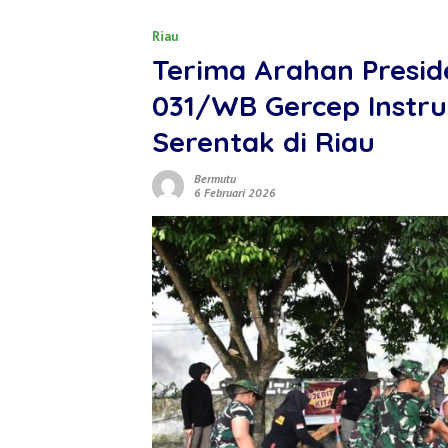
Riau
‎Terima Arahan Presi
031/WB Gercep Instru
Serentak di Riau
Bermutu
6 Februari 2026