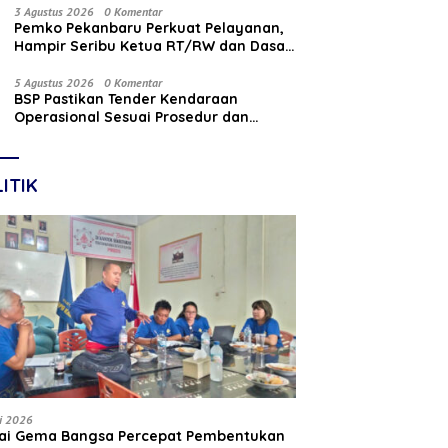
Nasabah
3 Agustus 2026
0 Komentar
Pemko Pekanbaru Perkuat Pelayanan,
Hampir Seribu Ketua RT/RW dan Dasa
Wisma Dilantik
5 Agustus 2026
0 Komentar
BSP Pastikan Tender Kendaraan
Operasional Sesuai Prosedur dan
Prinsip GCG
ITIK
li 2026
tai Gema Bangsa Percepat Pembentukan