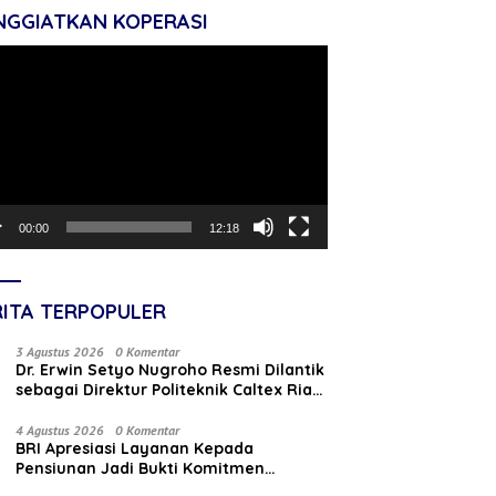
NGGIATKAN KOPERASI
tar
o
00:00
12:18
RITA TERPOPULER
3 Agustus 2026
0 Komentar
‎Dr. Erwin Setyo Nugroho Resmi Dilantik
sebagai Direktur Politeknik Caltex Riau
Periode 2026–2030
4 Agustus 2026
0 Komentar
BRI Apresiasi Layanan Kepada
Pensiunan Jadi Bukti Komitmen
Tingkatkan Kepuasan Loyalitas