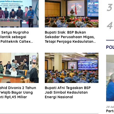
3
4
in Setyo Nugroho
Bupati Siak: BSP Bukan
lantik sebagai
Sekadar Perusahaan Migas,
 Politeknik Caltex
Tetapi Penjaga Kedaulatan
riode 2026–2030
Energi Daerah
POL
Wahid Divonis 2 Tahun
Bupati Afni Tegaskan BSP
, Wajib Bayar Uang
Jadi Simbol Kedaulatan
i Rp1,45 Miliar
Energi Nasional
28 Ju
Par