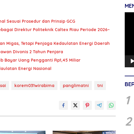
ME
Pemu
al Sesuai Prosedur dan Prinsip GCG
Vide
ebagai Direktur Politeknik Caltex Riau Periode 2026–
an Migas, Tetapi Penjaga Kedaulatan Energi Daerah
iawan Divonis 2 Tahun Penjara
jib Bayar Uang Pengganti Rp1,45 Miliar
daulatan Energi Nasional
BE
sai
korem031wirabima
panglimatni
tni
1
2