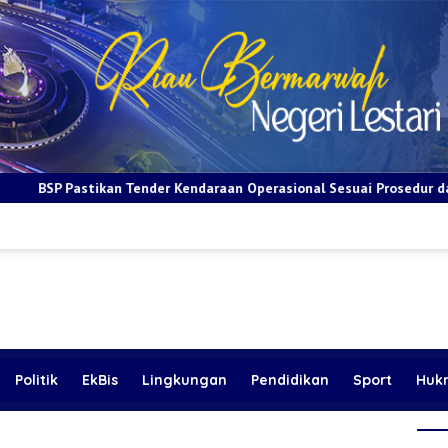
ndaraan Operasional Sesuai Prosedur dan Prinsip GCG
BRI A
Politik
EkBis
Lingkungan
Pendidikan
Sport
Huk