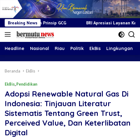
rinsip GCG
Breaking News
BRI Apresiasi Layanan Kepada Pensiunan Jadi B
Headline
Nasional
Riau
Politik
EkBis
Lingkungan
Beranda
EkBis
EkBis
,
Pendidikan
Adopsi Renewable Natural Gas Di
Indonesia: Tinjauan Literatur
Sistematis Tentang Green Trust,
Perceived Value, Dan Keterlibatan
Digital