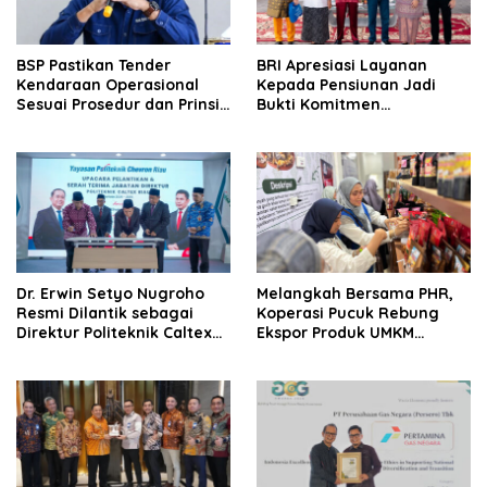
BSP Pastikan Tender
BRI Apresiasi Layanan
Kendaraan Operasional
Kepada Pensiunan Jadi
Sesuai Prosedur dan Prinsip
Bukti Komitmen
GCG
Tingkatkan Kepuasan
Loyalitas Nasabah
‎Dr. Erwin Setyo Nugroho
Melangkah Bersama PHR,
Resmi Dilantik sebagai
Koperasi Pucuk Rebung
Direktur Politeknik Caltex
Ekspor Produk UMKM
Riau Periode 2026–2030
Hingga Negeri Sakura