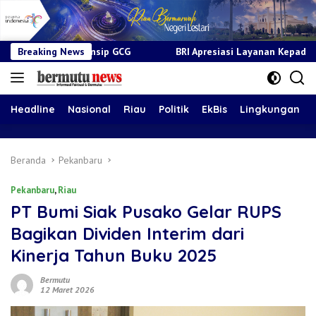
sip GCG
Breaking News
BRI Apresiasi Layanan Kepada Pensiunan Jadi Bukt
Headline
Nasional
Riau
Politik
EkBis
Lingkungan
Beranda
Pekanbaru
Pekanbaru
,
Riau
PT Bumi Siak Pusako Gelar RUPS
Bagikan Dividen Interim dari
Kinerja Tahun Buku 2025
Bermutu
12 Maret 2026