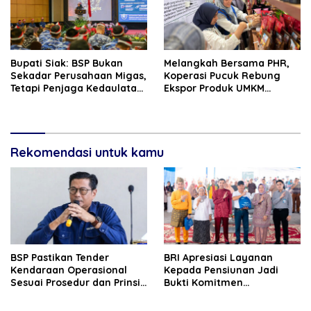
Bupati Siak: BSP Bukan
Melangkah Bersama PHR,
Sekadar Perusahaan Migas,
Koperasi Pucuk Rebung
Tetapi Penjaga Kedaulatan
Ekspor Produk UMKM
Energi Daerah
Hingga Negeri Sakura
Rekomendasi untuk kamu
BSP Pastikan Tender
BRI Apresiasi Layanan
Kendaraan Operasional
Kepada Pensiunan Jadi
Sesuai Prosedur dan Prinsip
Bukti Komitmen
GCG
Tingkatkan Kepuasan
Loyalitas Nasabah