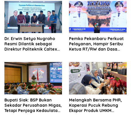
‎Dr. Erwin Setyo Nugroho
Pemko Pekanbaru Perkuat
Resmi Dilantik sebagai
Pelayanan, Hampir Seribu
Direktur Politeknik Caltex
Ketua RT/RW dan Dasa
Riau Periode 2026–2030
Wisma Dilantik
Bupati Siak: BSP Bukan
Melangkah Bersama PHR,
Sekadar Perusahaan Migas,
Koperasi Pucuk Rebung
Tetapi Penjaga Kedaulatan
Ekspor Produk UMKM
Energi Daerah
Hingga Negeri Sakura